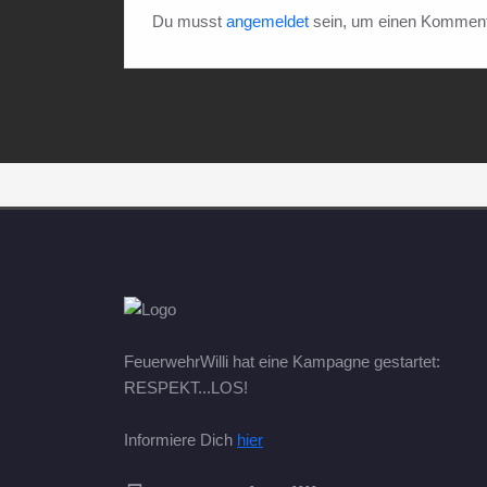
Du musst
angemeldet
sein, um einen Komment
FeuerwehrWilli hat eine Kampagne gestartet:
RESPEKT...LOS!
Informiere Dich
hier