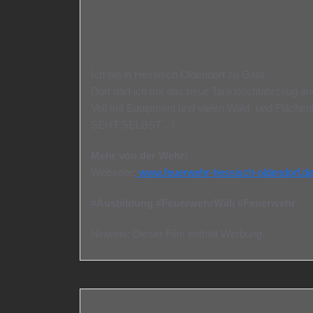
Ich bin in Hessisch Oldendorf zu Gast.
Dort darf ich mir das neue Tanklöschfahrzeug 
Voll mit Equipment und vielen Wald- und Fläche
SEHT SELBST…!
Mehr von der Wehr:
Webseite:
www.feuerwehr-hessisch-oldendorf.d
#Ausbildung #FeuerwehrWilli #Feuerwehr
Hinweis: Dieser Film enthält Werbung.