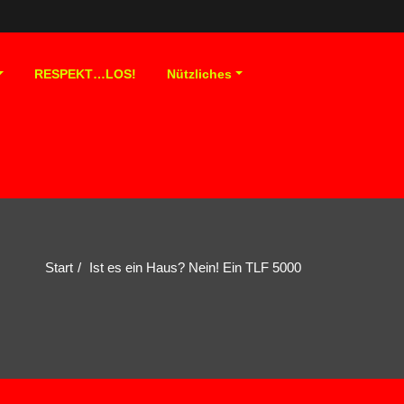
RESPEKT…LOS!
Nützliches
Start
Ist es ein Haus? Nein! Ein TLF 5000