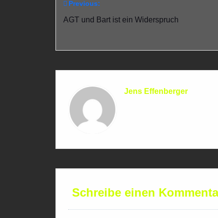
Previous:
Beitragsnavigation
AGT und Bart ist ein Widerspruch
Jens Effenberger
Schreibe einen Kommenta