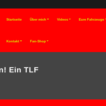
Startseite
Über mich
Videos
Eure Fahrzeuge
Kontakt
Fan-Shop
n! Ein TLF