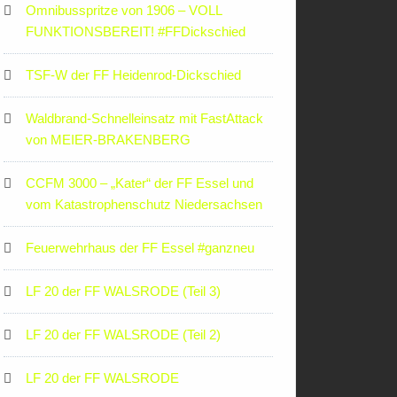
Omnibusspritze von 1906 – VOLL
FUNKTIONSBEREIT! #FFDickschied
TSF-W der FF Heidenrod-Dickschied
Waldbrand-Schnelleinsatz mit FastAttack
von MEIER-BRAKENBERG
CCFM 3000 – „Kater“ der FF Essel und
vom Katastrophenschutz Niedersachsen
Feuerwehrhaus der FF Essel #ganzneu
LF 20 der FF WALSRODE (Teil 3)
LF 20 der FF WALSRODE (Teil 2)
LF 20 der FF WALSRODE