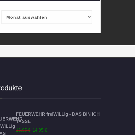
Archives
rodukte
FEUERWEHR freiWILLIg - DAS BIN ICH
TASSE
Ursprünglicher
Aktueller
16,95
€
14,95
€