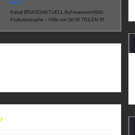
Next:
Kanal BRANDAKTUELL ByFeuerwehrWilli:
Flutkatastrophe – Hilfe vor Ort !!!! TEILEN !!!!
r