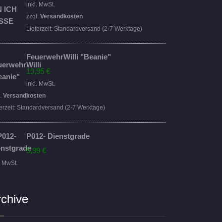
Preis
Preis
inkl. MwSt.
war:
ist:
zzgl.
Versandkosten
16,95 €
14,95 €.
Lieferzeit:
Standardversand (2-7 Werktage)
FeuerwehrWilli "Beanie"
19,95
€
inkl. MwSt.
l.
Versandkosten
erzeit:
Standardversand (2-7 Werktage)
P012- Dienstgrade
5,99
€
. MwSt.
rchive