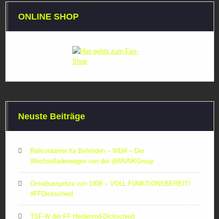
ONLINE SHOP
Neuste Beiträge
Rollcontainer für Behörden – WLW – Der
Wechselladerwagen von der ‪@MUNKGroup‬
Omnibusspritze von 1906 – VOLL FUNKTIONSBEREIT!
#FFDickschied
TSF-W der FF Heidenrod-Dickschied