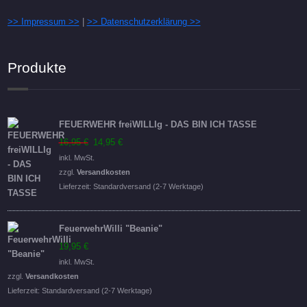
>> Impressum >>
|
>> Datenschutzerklärung >>
Produkte
FEUERWEHR freiWILLIg - DAS BIN ICH TASSE
Ursprünglicher
Aktueller
16,95
€
14,95
€
Preis
Preis
inkl. MwSt.
war:
ist:
zzgl.
Versandkosten
16,95 €
14,95 €.
Lieferzeit:
Standardversand (2-7 Werktage)
FeuerwehrWilli "Beanie"
19,95
€
inkl. MwSt.
zzgl.
Versandkosten
Lieferzeit:
Standardversand (2-7 Werktage)