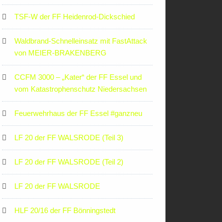
TSF-W der FF Heidenrod-Dickschied
Waldbrand-Schnelleinsatz mit FastAttack
von MEIER-BRAKENBERG
CCFM 3000 – „Kater“ der FF Essel und
vom Katastrophenschutz Niedersachsen
Feuerwehrhaus der FF Essel #ganzneu
LF 20 der FF WALSRODE (Teil 3)
LF 20 der FF WALSRODE (Teil 2)
LF 20 der FF WALSRODE
HLF 20/16 der FF Bönningstedt