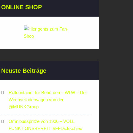
ONLINE SHOP
Neuste Beiträge
Rollcontainer für Behörden – WLW – Der
Wechselladerwagen von der
‪@MUNKGroup‬
Omnibusspritze von 1906 – VOLL
FUNKTIONSBEREIT! #FFDickschied