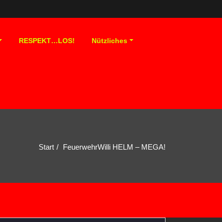
RESPEKT…LOS!
Nützliches
Start
FeuerwehrWilli HELM – MEGA!