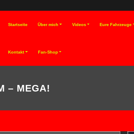
Startseite
Über mich
Videos
Eure Fahrzeuge
Kontakt
Fan-Shop
LM – MEGA!