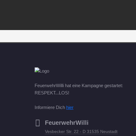
FeuerwehrWilli hat eine Kampagne gestartet:
RESPEKT...LOS!
Informiere Dich
hier
FeuerwehrWilli
Vesbecker Str. 22 - D 31535 Neustadt