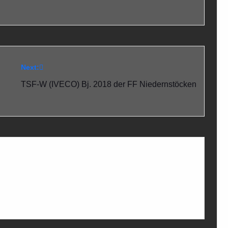
Next:
TSF-W (IVECO) Bj. 2018 der FF Niedernstöcken