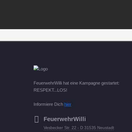
FeuerwehrWilli hat eine Kampagne gestartet:
RESPEKT...LOS!
Informiere Dich
hier
FeuerwehrWilli
Vesbecker Str. 22 - D 31535 Neustadt