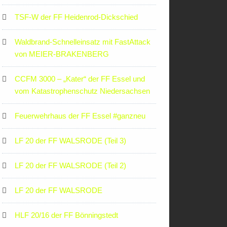
TSF-W der FF Heidenrod-Dickschied
Waldbrand-Schnelleinsatz mit FastAttack
von MEIER-BRAKENBERG
CCFM 3000 – „Kater“ der FF Essel und
vom Katastrophenschutz Niedersachsen
Feuerwehrhaus der FF Essel #ganzneu
LF 20 der FF WALSRODE (Teil 3)
LF 20 der FF WALSRODE (Teil 2)
LF 20 der FF WALSRODE
HLF 20/16 der FF Bönningstedt