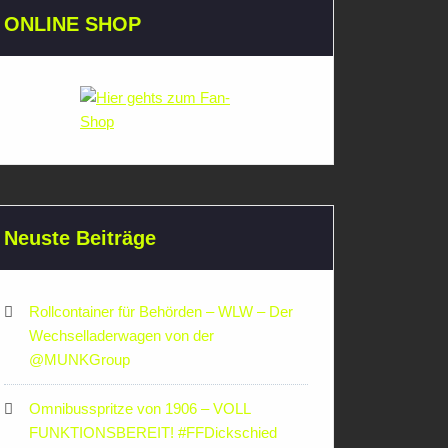
ONLINE SHOP
Neuste Beiträge
Rollcontainer für Behörden – WLW – Der
Wechselladerwagen von der
‪@MUNKGroup‬
Omnibusspritze von 1906 – VOLL
FUNKTIONSBEREIT! #FFDickschied