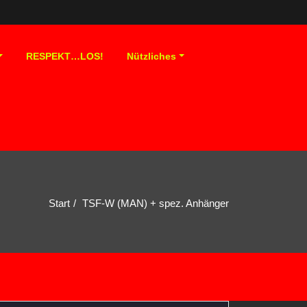
RESPEKT…LOS!
Nützliches
Start
TSF-W (MAN) + spez. Anhänger