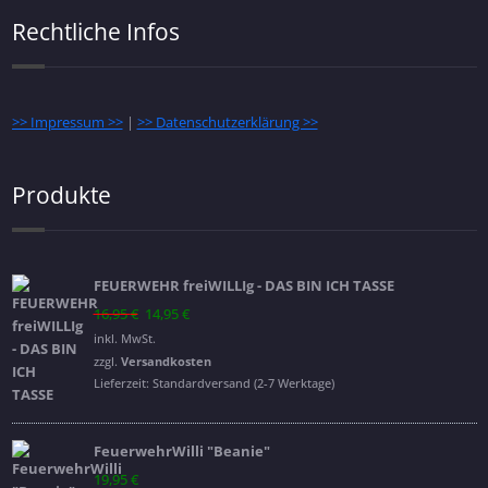
Rechtliche Infos
>> Impressum >>
|
>> Datenschutzerklärung >>
Produkte
FEUERWEHR freiWILLIg - DAS BIN ICH TASSE
Ursprünglicher
Aktueller
16,95
€
14,95
€
Preis
Preis
inkl. MwSt.
war:
ist:
zzgl.
Versandkosten
16,95 €
14,95 €.
Lieferzeit:
Standardversand (2-7 Werktage)
FeuerwehrWilli "Beanie"
19,95
€