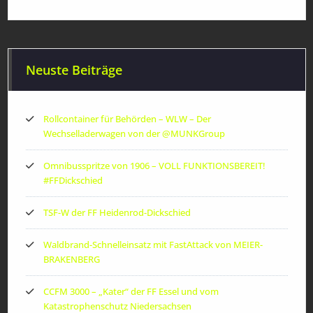
Neuste Beiträge
Rollcontainer für Behörden – WLW – Der
Wechselladerwagen von der ‪@MUNKGroup‬
Omnibusspritze von 1906 – VOLL FUNKTIONSBEREIT!
#FFDickschied
TSF-W der FF Heidenrod-Dickschied
Waldbrand-Schnelleinsatz mit FastAttack von MEIER-
BRAKENBERG
CCFM 3000 – „Kater“ der FF Essel und vom
Katastrophenschutz Niedersachsen