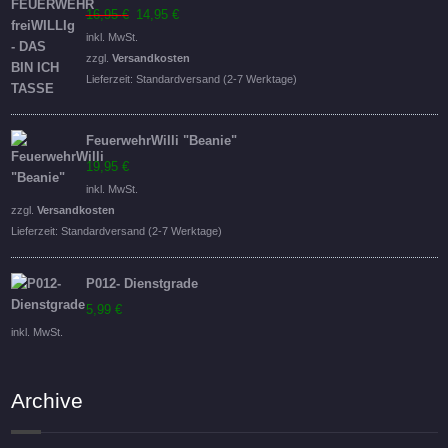
Ursprünglicher
Aktueller
16,95
€
14,95
€
Preis
Preis
inkl. MwSt.
war:
ist:
zzgl.
Versandkosten
16,95 €
14,95 €.
Lieferzeit:
Standardversand (2-7 Werktage)
FeuerwehrWilli "Beanie"
19,95
€
inkl. MwSt.
zzgl.
Versandkosten
Lieferzeit:
Standardversand (2-7 Werktage)
P012- Dienstgrade
5,99
€
inkl. MwSt.
Archive