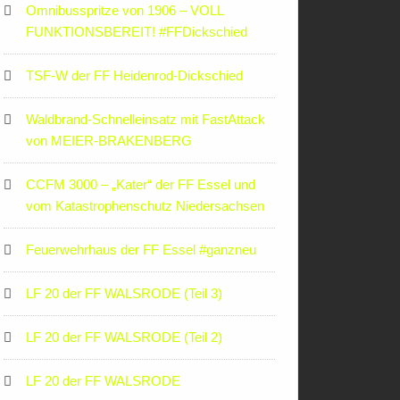
Omnibusspritze von 1906 – VOLL
FUNKTIONSBEREIT! #FFDickschied
TSF-W der FF Heidenrod-Dickschied
Waldbrand-Schnelleinsatz mit FastAttack
von MEIER-BRAKENBERG
CCFM 3000 – „Kater“ der FF Essel und
vom Katastrophenschutz Niedersachsen
Feuerwehrhaus der FF Essel #ganzneu
LF 20 der FF WALSRODE (Teil 3)
LF 20 der FF WALSRODE (Teil 2)
LF 20 der FF WALSRODE