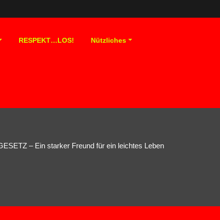
RESPEKT…LOS!
Nützliches
SETZ – Ein starker Freund für ein leichtes Leben