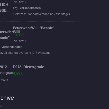
Preis
Preis
inkl. MwSt.
war:
ist:
zzgl.
Versandkosten
16,95 €
14,95 €.
Lieferzeit:
Standardversand (2-7 Werktage)
FeuerwehrWilli "Beanie"
19,95
€
inkl. MwSt.
l.
Versandkosten
erzeit:
Standardversand (2-7 Werktage)
P012- Dienstgrade
5,99
€
. MwSt.
rchive