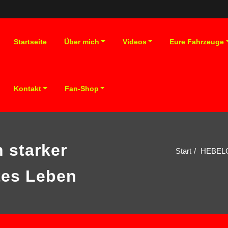
Startseite
Über mich
Videos
Eure Fahrzeuge
Kontakt
Fan-Shop
 starker
Start
HEBELGE
htes Leben