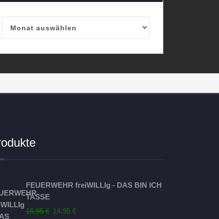
Archives
rodukte
FEUERWEHR freiWILLIg - DAS BIN ICH
TASSE
Ursprünglicher
Aktueller
16,95
€
14,95
€