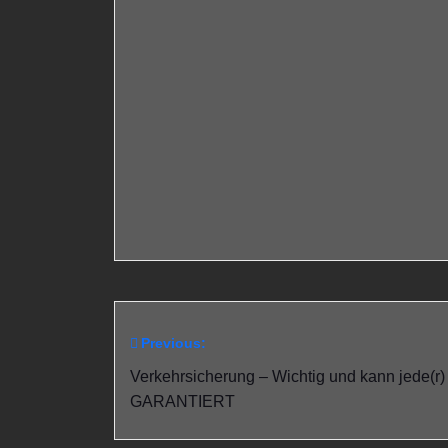
Previous:
Beitragsnavigation
Verkehrsicherung – Wichtig und kann jede(r)
GARANTIERT