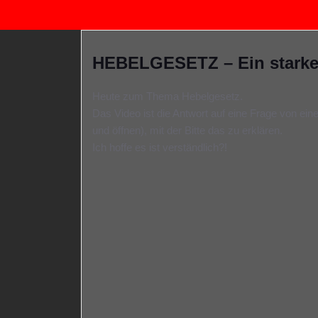
HEBELGESETZ – Ein starker 
Heute zum Thema Hebelgesetz.
Das Video ist die Antwort auf eine Frage von e
und öffnen), mit der Bitte das zu erklären.
Ich hoffe es ist verständlich?!