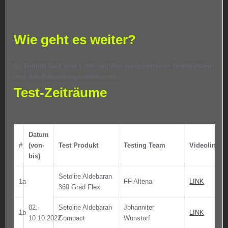
Wie geht es weiter?
Es kommt bald eine Liste, mit den verschiedenen Testobjekten
und den Bewerbungszeiträumen.
Test-Zeiträume
Datum
#
(von-
Test Produkt
Testing Team
Videolink
bis)
Setolite Aldebaran
1a
FF Altena
LINK
360 Grad Flex
02.-
Setolite Aldebaran
Johanniter
1b
LINK
10.10.2022
Compact
Wunstorf