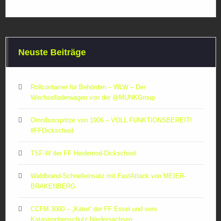
Neuste Beiträge
Rollcontainer für Behörden – WLW – Der
Wechselladerwagen von der ‪@MUNKGroup‬
Omnibusspritze von 1906 – VOLL FUNKTIONSBEREIT!
#FFDickschied
TSF-W der FF Heidenrod-Dickschied
Waldbrand-Schnelleinsatz mit FastAttack von MEIER-
BRAKENBERG
CCFM 3000 – „Kater“ der FF Essel und vom
Katastrophenschutz Niedersachsen