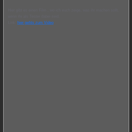
Hier gibt es einen Film , wo ich euch zeige, was ihr machen sollt,
wenn ihr als Tester dabei seid.
Link:
hier gehts zum Video