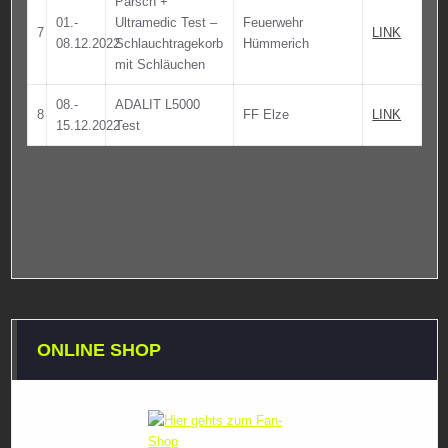
Parsch +
01.-
Ultramedic Test –
Feuerwehr
7
LINK
08.12.2022
Schlauchtragekorb
Hümmerich
mit Schläuchen
08.-
ADALIT L5000
8
FF Elze
LINK
15.12.2022
Test
ONLINE SHOP