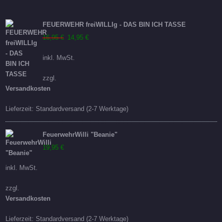
FEUERWEHR freiWILLIg - DAS BIN ICH TASSE
Ursprünglicher
Aktueller
16,95
€
14,95
€
Preis
Preis
inkl. MwSt.
war:
ist:
16,95 €
14,95 €.
zzgl.
Versandkosten
Lieferzeit:
Standardversand (2-7 Werktage)
FeuerwehrWilli "Beanie"
19,95
€
inkl. MwSt.
zzgl.
Versandkosten
Lieferzeit:
Standardversand (2-7 Werktage)