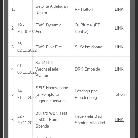
Setolite Aldebaran
1c
FF Hattorf
LINK
Raptor
19.-
EWS Dynamic
O. Blümel (FF
2
LINK
26.10.2022
Fire
Böhlitz)
26.-
3
EWS Pink Fire
S. Schmidbauer
LINK
02.11.2022
SafeNRoll –
01.-
4
Wechsellader
DRK Empelde
LINK
08.11.2022
Platten
SEIZ Handschuhe
14.-
Löschgruppe
5
für komplette
-offen-
21.11.2022
Freudenberg
Jugendfeuerwehr
Bullard WBK Test
22.-
Feuerwehr Bad
6
– 500,- Euro
LINK
29.11.2022
Sooden-Allendorf
Spende