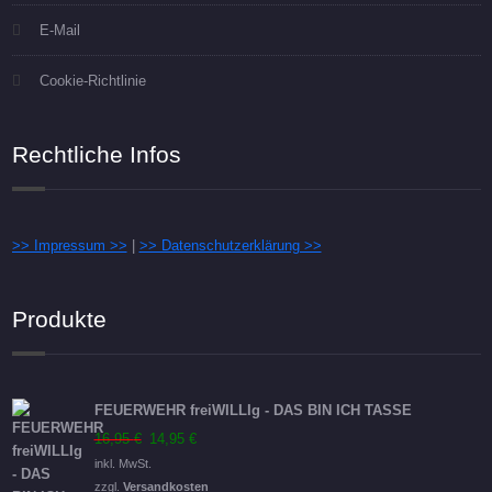
E-Mail
Cookie-Richtlinie
Rechtliche Infos
>> Impressum >>
|
>> Datenschutzerklärung >>
Produkte
FEUERWEHR freiWILLIg - DAS BIN ICH TASSE
Ursprünglicher
Aktueller
16,95
€
14,95
€
Preis
Preis
inkl. MwSt.
war:
ist:
zzgl.
Versandkosten