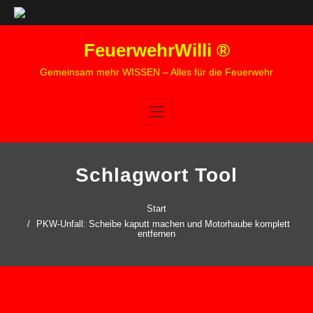
Zum
FeuerwehrWilli ®
Inhalt
springen
Gemeinsam mehr WISSEN – Alles für die Feuerwehr
Schlagwort Tool
Start
PKW-Unfall: Scheibe kaputt machen und Motorhaube komplett
entfernen