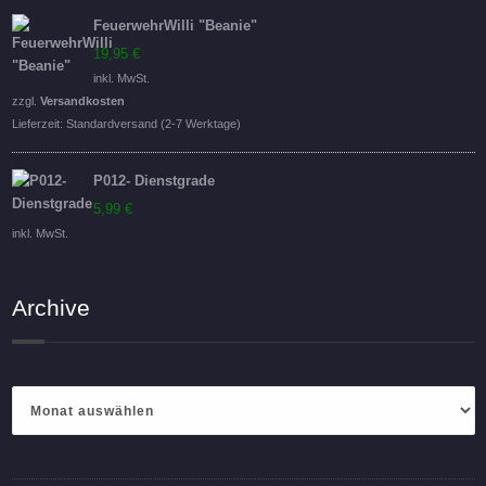
FeuerwehrWilli "Beanie"
19,95
€
inkl. MwSt.
zzgl.
Versandkosten
Lieferzeit:
Standardversand (2-7 Werktage)
P012- Dienstgrade
5,99
€
inkl. MwSt.
Archive
Archive