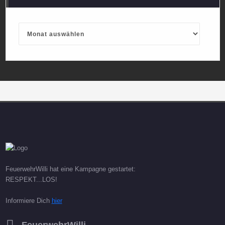
Archives
FeuerwehrWilli hat eine Kampagne gestartet:
RESPEKT...LOS!
Informiere Dich
hier