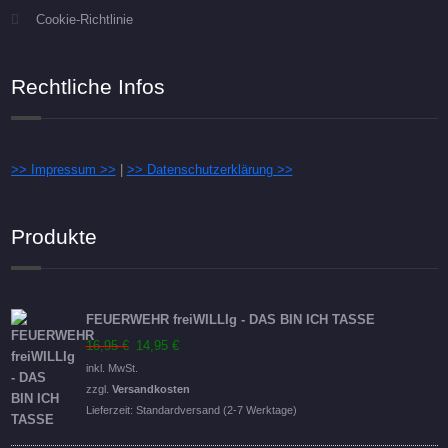
Cookie-Richtlinie
Rechtliche Infos
>> Impressum >>
|
>> Datenschutzerklärung >>
Produkte
FEUERWEHR freiWILLIg - DAS BIN ICH TASSE
Ursprünglicher
Aktueller
16,95
€
14,95
€
Preis
Preis
inkl. MwSt.
war:
ist:
zzgl.
Versandkosten
16,95 €
14,95 €.
Lieferzeit:
Standardversand (2-7 Werktage)