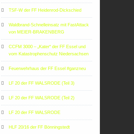
TSF-W der FF Heidenrod-Dickschied
Waldbrand-Schnelleinsatz mit FastAttack
von MEIER-BRAKENBERG
CCFM 3000 – „Kater“ der FF Essel und
vom Katastrophenschutz Niedersachsen
Feuerwehrhaus der FF Essel #ganzneu
LF 20 der FF WALSRODE (Teil 3)
LF 20 der FF WALSRODE (Teil 2)
LF 20 der FF WALSRODE
HLF 20/16 der FF Bönningstedt