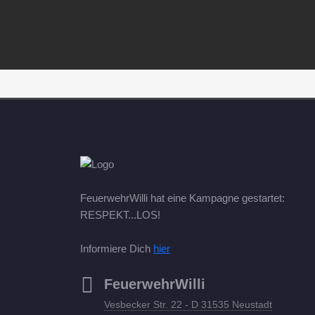
FeuerwehrWilli hat eine Kampagne gestartet:
RESPEKT...LOS!
Informiere Dich
hier
FeuerwehrWilli
Vesbecker Str. 22 - D 31535 Neustadt