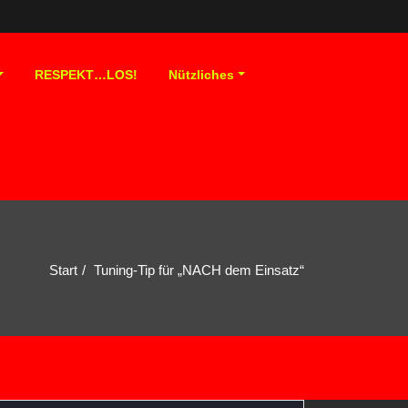
RESPEKT…LOS!
Nützliches
Start
Tuning-Tip für „NACH dem Einsatz“