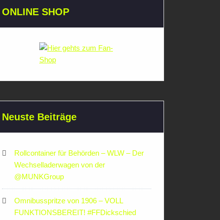
ONLINE SHOP
Neuste Beiträge
Rollcontainer für Behörden – WLW – Der
Wechselladerwagen von der
‪@MUNKGroup‬
Omnibusspritze von 1906 – VOLL
FUNKTIONSBEREIT! #FFDickschied