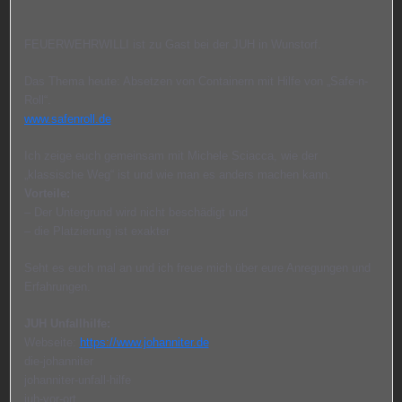
FEUERWEHRWILLI ist zu Gast bei der JUH in Wunstorf.
Das Thema heute: Absetzen von Containern mit Hilfe von „Safe-n-
Roll“.
www.safenroll.de
Ich zeige euch gemeinsam mit Michele Sciacca, wie der
„klassische Weg“ ist und wie man es anders machen kann.
Vorteile:
– Der Untergrund wird nicht beschädigt und
– die Platzierung ist exakter
Seht es euch mal an und ich freue mich über eure Anregungen und
Erfahrungen.
JUH Unfallhilfe:
Webseite:
https://www.johanniter.de
die-johanniter
johanniter-unfall-hilfe
juh-vor-ort