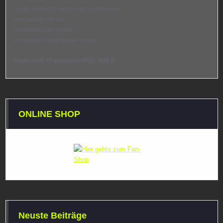
landesverband-niedersachsenbremen
verbaende-vor-ort
niedersachsen-mitte
ov-wunstorf-steinhuder-meer/
#safenroll #FeuerwehrWilli #WLF
ONLINE SHOP
Neuste Beiträge