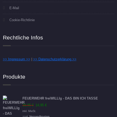
E-Mail
Cookie-Richtlinie
Rechtliche Infos
>> Impressum >>
|
>> Datenschutzerklärung >>
Produkte
FEUERWEHR freiWILLIg - DAS BIN ICH TASSE
Ursprünglicher
Aktueller
16,95
€
14,95
€
Preis
Preis
inkl. MwSt.
war:
ist:
zzgl.
Versandkosten