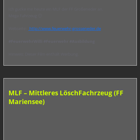
Ich gucke mir heute ein MLF der FF Großeneder an.
Mega Fahrzeug 🙂
Webseite:
http://www.feuerwehr-grosseneder.de
#FeuerwehrWilli
#Feuerwehr
#Ausbildung
Hinweis: Dieser Film enthält Werbung.
MLF – Mittleres LöschFachrzeug (FF
Mariensee)