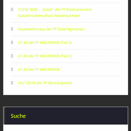
CCFM 3000 – „Kater“ der FF Essel und vom
Katastrophenschutz Niedersachsen
Feuerwehrhaus der FF Essel #ganzneu
LF 20 der FF WALSRODE (Teil 3)
LF 20 der FF WALSRODE (Teil 2)
LF 20 der FF WALSRODE
HLF 20/16 der FF Bönningstedt
Suche