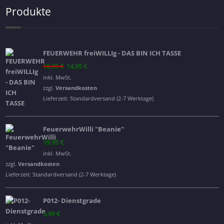
Produkte
FEUERWEHR freiWILLIg - DAS BIN ICH TASSE
Ursprünglicher
Aktueller
16,95
€
14,95
€
Preis
Preis
inkl. MwSt.
war:
ist:
zzgl.
Versandkosten
16,95 €
14,95 €.
Lieferzeit:
Standardversand (2-7 Werktage)
FeuerwehrWilli "Beanie"
19,95
€
inkl. MwSt.
zzgl.
Versandkosten
Lieferzeit:
Standardversand (2-7 Werktage)
P012- Dienstgrade
5,99
€