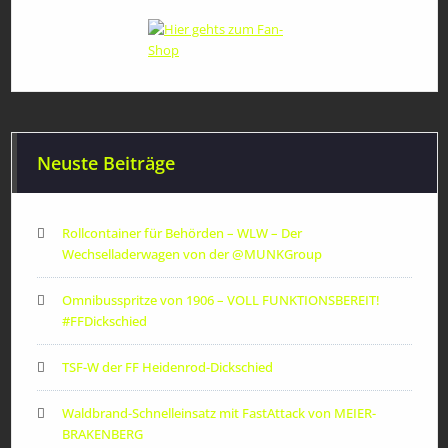
Neuste Beiträge
Rollcontainer für Behörden – WLW – Der
Wechselladerwagen von der ‪@MUNKGroup‬
Omnibusspritze von 1906 – VOLL FUNKTIONSBEREIT!
#FFDickschied
TSF-W der FF Heidenrod-Dickschied
Waldbrand-Schnelleinsatz mit FastAttack von MEIER-
BRAKENBERG