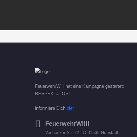
FeuerwehrWilli hat eine Kampagne gestartet:
RESPEKT...LOS!
Informiere Dich
hier
FeuerwehrWilli
Vesbecker Str. 22 - D 31535 Neustadt