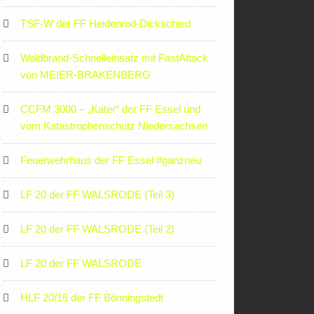
TSF-W der FF Heidenrod-Dickschied
Waldbrand-Schnelleinsatz mit FastAttack
von MEIER-BRAKENBERG
CCFM 3000 – „Kater“ der FF Essel und
vom Katastrophenschutz Niedersachsen
Feuerwehrhaus der FF Essel #ganzneu
LF 20 der FF WALSRODE (Teil 3)
LF 20 der FF WALSRODE (Teil 2)
LF 20 der FF WALSRODE
HLF 20/16 der FF Bönningstedt