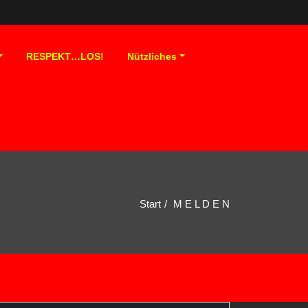
RESPEKT…LOS!
Nützliches
Start
M E L D E N