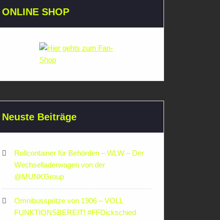
ONLINE SHOP
Neuste Beiträge
Rollcontainer für Behörden – WLW – Der
Wechselladerwagen von der
‪@MUNKGroup‬
Omnibusspritze von 1906 – VOLL
FUNKTIONSBEREIT! #FFDickschied