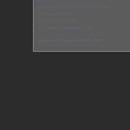
landesverband-niedersachsenbremen
verbaende-vor-ort
niedersachsen-mitte
ov-wunstorf-steinhuder-meer/
#safenroll #FeuerwehrWilli #WLF