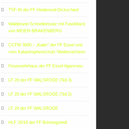
TSF-W der FF Heidenrod-Dickschied
Waldbrand-Schnelleinsatz mit FastAttack
von MEIER-BRAKENBERG
CCFM 3000 – „Kater“ der FF Essel und
vom Katastrophenschutz Niedersachsen
Feuerwehrhaus der FF Essel #ganzneu
LF 20 der FF WALSRODE (Teil 3)
LF 20 der FF WALSRODE (Teil 2)
LF 20 der FF WALSRODE
HLF 20/16 der FF Bönningstedt