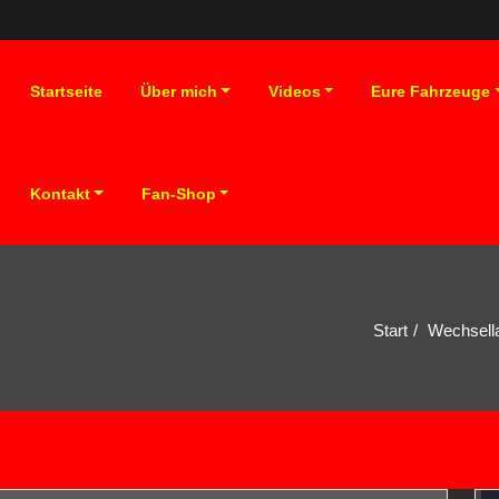
Startseite
Über mich
Videos
Eure Fahrzeuge
Kontakt
Fan-Shop
Start
Wechsella