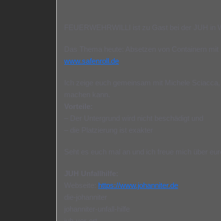
FEUERWEHRWILLI ist zu Gast bei der JUH in W
Das Thema heute: Absetzen von Containern mit Hi
www.safenroll.de
Ich zeige euch gemeinsam mit Michele Sciacca, 
machen kann.
Vorteile:
– Der Untergrund wird nicht beschädigt und
– die Platzierung ist exakter
Seht es euch mal an und ich freue mich über eu
JUH Unfallhilfe:
Webseite:
https://www.johanniter.de
die-johanniter
johanniter-unfall-hilfe
juh-vor-ort