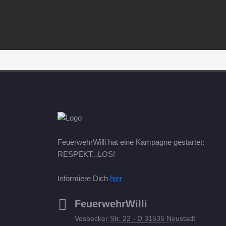
FeuerwehrWilli hat eine Kampagne gestartet:
RESPEKT...LOS!
Informiere Dich
hier
FeuerwehrWilli
Vesbecker Str. 22 - D 31535 Neustadt