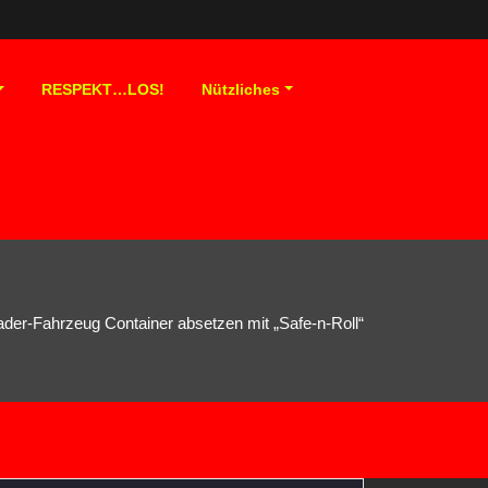
RESPEKT…LOS!
Nützliches
der-Fahrzeug Container absetzen mit „Safe-n-Roll“