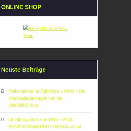
ONLINE SHOP
Neuste Beiträge
Rollcontainer für Behörden – WLW – Der
Wechselladerwagen von der
‪@MUNKGroup‬
Omnibusspritze von 1906 – VOLL
FUNKTIONSBEREIT! #FFDickschied