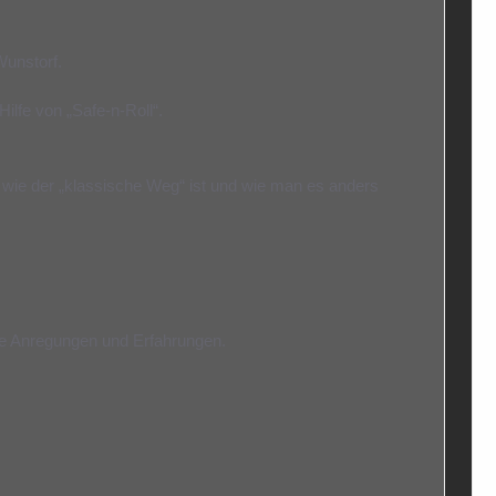
unstorf.
lfe von „Safe-n-Roll“.
wie der „klassische Weg“ ist und wie man es anders
re Anregungen und Erfahrungen.