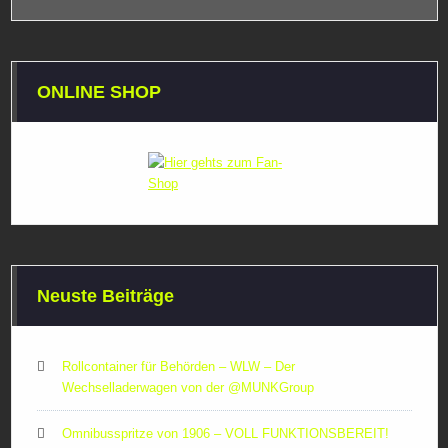
ONLINE SHOP
Neuste Beiträge
Rollcontainer für Behörden – WLW – Der
Wechselladerwagen von der ‪@MUNKGroup‬
Omnibusspritze von 1906 – VOLL FUNKTIONSBEREIT!