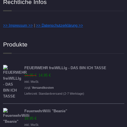
Rechtliche Infos
>> Impressum >>
|
>> Datenschutzerklärung >>
Produkte
FEUERWEHR freiWILLIg - DAS BIN ICH TASSE
Ursprünglicher
Aktueller
16,95
€
14,95
€
Preis
Preis
inkl. MwSt.
war:
ist:
zzgl.
Versandkosten
16,95 €
14,95 €.
Lieferzeit:
Standardversand (2-7 Werktage)
FeuerwehrWilli "Beanie"
19,95
€
inkl. MwSt.