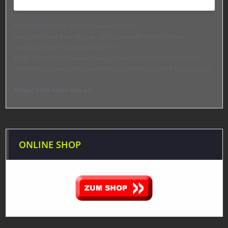
FEUERWEHRWILLI ist im Usedom Urlaub.
Natürlich führt kein Weg an der Feuerwehr im Ort vorbei..
und was findet FeuerwehrWilli????
Einen Schatz im Feuerwehrhaus: Einen GARANT 30K von 1958.
und noch ostdeutsche Geschichte (alte PSA und AGT Ausrüstung)
Mega! Seht euch das an.
ONLINE SHOP