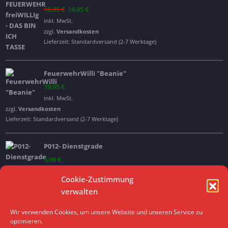
Ursprünglicher
Aktueller
16,95
€
14,95
€
Preis
Preis
inkl. MwSt.
war:
ist:
zzgl.
Versandkosten
16,95 €
14,95 €.
Lieferzeit:
Standardversand (2-7 Werktage)
FeuerwehrWilli "Beanie"
19,95
€
inkl. MwSt.
zzgl.
Versandkosten
Lieferzeit:
Standardversand (2-7 Werktage)
P012- Dienstgrade
5,99
€
inkl. MwSt.
Cookie-Zustimmung
verwalten
Archive
Wir verwenden Cookies, um unsere Website und unseren Service zu
optimieren.