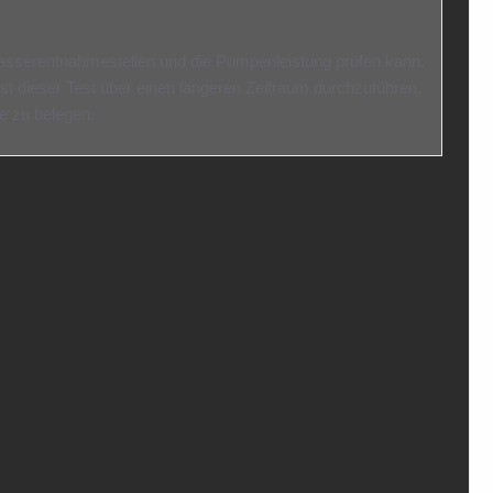
serentnahmestellen und die Pumpenleistung prüfen kann.
t dieser Test über einen längeren Zeitraum durchzuführen,
e zu belegen.