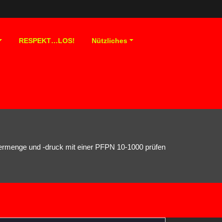
RESPEKT…LOS!
Nützliches
ermenge und -druck mit einer PFPN 10-1000 prüfen