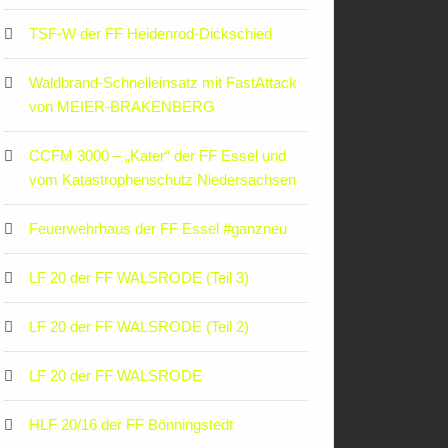
TSF-W der FF Heidenrod-Dickschied
Waldbrand-Schnelleinsatz mit FastAttack
von MEIER-BRAKENBERG
CCFM 3000 – „Kater“ der FF Essel und
vom Katastrophenschutz Niedersachsen
Feuerwehrhaus der FF Essel #ganzneu
LF 20 der FF WALSRODE (Teil 3)
LF 20 der FF WALSRODE (Teil 2)
LF 20 der FF WALSRODE
HLF 20/16 der FF Bönningstedt