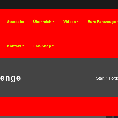
Startseite
Über mich
Videos
Eure Fahrzeuge
Kontakt
Fan-Shop
menge
Start
Förd