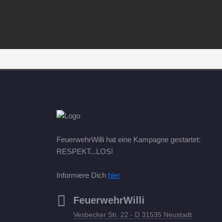
FeuerwehrWilli hat eine Kampagne gestartet:
RESPEKT...LOS!
Informiere Dich
hier
FeuerwehrWilli
Vesbecker Str. 22 - D 31535 Neustadt