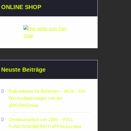
ONLINE SHOP
Neuste Beiträge
Rollcontainer für Behörden – WLW – Der
Wechselladerwagen von der
‪@MUNKGroup‬
Omnibusspritze von 1906 – VOLL
FUNKTIONSBEREIT! #FFDickschied