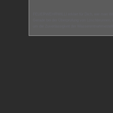
FEUERWEHRWILLI erklärt für Dich, wie man Was
Gerade bei der Überprüfung von Löschbrunnen, is
um die Zuverlässigkeit der Wasserentnahmestell