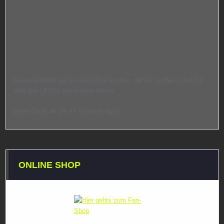
FeuerwehrWilli war bei Denn Kameraden der FF Garbsen und hat
sich das LF10/6 anschauen dürfen
vielen Dank an die FF Garbsen dafür .
ONLINE SHOP