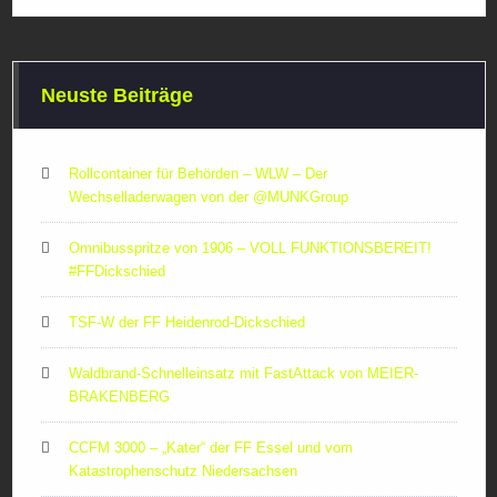
Neuste Beiträge
Rollcontainer für Behörden – WLW – Der
Wechselladerwagen von der ‪@MUNKGroup‬
Omnibusspritze von 1906 – VOLL FUNKTIONSBEREIT!
#FFDickschied
TSF-W der FF Heidenrod-Dickschied
Waldbrand-Schnelleinsatz mit FastAttack von MEIER-
BRAKENBERG
CCFM 3000 – „Kater“ der FF Essel und vom
Katastrophenschutz Niedersachsen