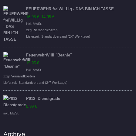
FEUERWEHR freiWILLIg - DAS BIN ICH TASSE
Ursprünglicher
Aktueller
16,95
€
14,95
€
Preis
Preis
inkl. MwSt.
war:
ist:
zzgl.
Versandkosten
16,95 €
14,95 €.
Lieferzeit:
Standardversand (2-7 Werktage)
FeuerwehrWilli "Beanie"
19,95
€
inkl. MwSt.
zzgl.
Versandkosten
Lieferzeit:
Standardversand (2-7 Werktage)
P012- Dienstgrade
5,99
€
inkl. MwSt.
Archive