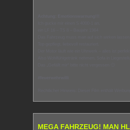
Achtung: Emotionswarnung!!!
Ich gucke mir einen S 4000-1 an,
ein LF 16 – TS 8 – Baujahr 1964
Das Fahrzeug muss man auf sich wirken lassen
Top gepflegt, liebevoll restauriert.
Der Motor läuft wie ein Uhrwerk – alles ist perfekt
Also Wohlfühlgetränk nehmen, Sofa in Liegestel
Das „Gefällt mir“ bitte nicht vergessen 🙂
#feuerwehrwilli
Rechtlicher Hinweis: Dieser Film enthält Werbun
MEGA FAHRZEUG! MAN HLF 