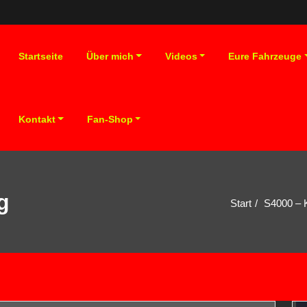
Startseite
Über mich
Videos
Eure Fahrzeuge
Kontakt
Fan-Shop
g
Start
S4000 – K