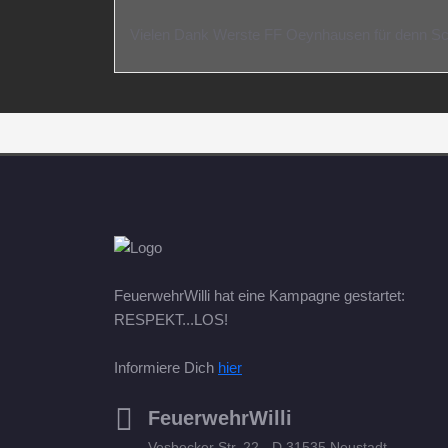
Vielen Dank Werste FF Oeynhausen für denn S
FeuerwehrWilli hat eine Kampagne gestartet:
RESPEKT...LOS!
Informiere Dich
hier
FeuerwehrWilli
Vesbecker Str. 22 - D 31535 Neustadt