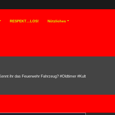
RESPEKT…LOS!
Nützliches
ennt ihr das Feuerwehr Fahrzeug? #Oldtimer #Kult