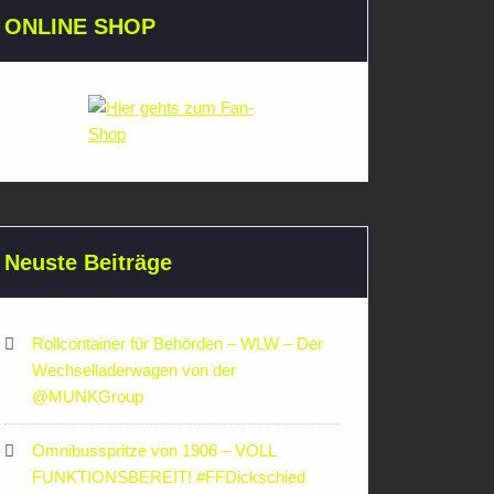
ONLINE SHOP
Neuste Beiträge
Rollcontainer für Behörden – WLW – Der
Wechselladerwagen von der
‪@MUNKGroup‬
Omnibusspritze von 1906 – VOLL
FUNKTIONSBEREIT! #FFDickschied