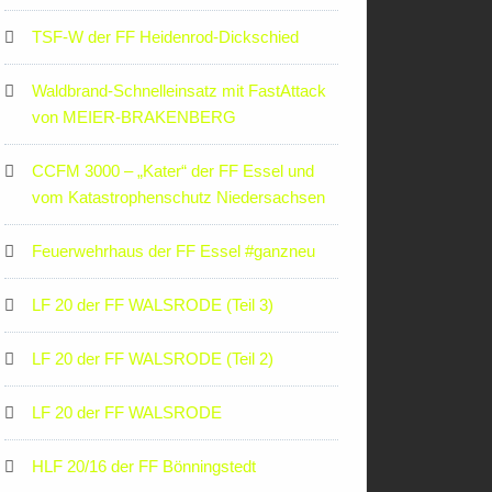
TSF-W der FF Heidenrod-Dickschied
Waldbrand-Schnelleinsatz mit FastAttack
von MEIER-BRAKENBERG
CCFM 3000 – „Kater“ der FF Essel und
vom Katastrophenschutz Niedersachsen
Feuerwehrhaus der FF Essel #ganzneu
LF 20 der FF WALSRODE (Teil 3)
LF 20 der FF WALSRODE (Teil 2)
LF 20 der FF WALSRODE
HLF 20/16 der FF Bönningstedt