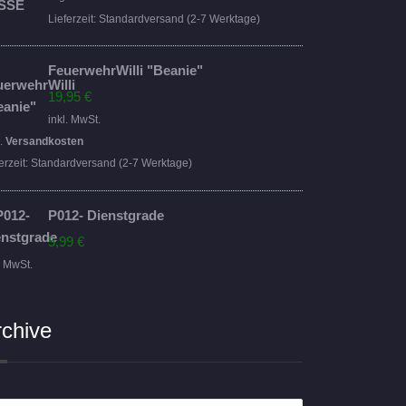
16,95 €
14,95 €.
Lieferzeit:
Standardversand (2-7 Werktage)
FeuerwehrWilli "Beanie"
19,95
€
inkl. MwSt.
l.
Versandkosten
erzeit:
Standardversand (2-7 Werktage)
P012- Dienstgrade
5,99
€
. MwSt.
rchive