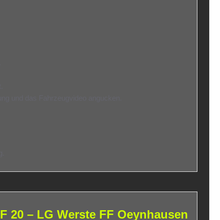
.
.
lung und das Fahrzeugvideo angucken.
g.
20 – LG Werste FF Oeynhausen