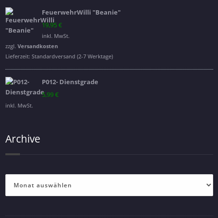
FeuerwehrWilli "Beanie"
19,95
€
inkl. MwSt.
zzgl.
Versandkosten
Lieferzeit:
Standardversand (2-7 Werktage)
P012- Dienstgrade
5,99
€
inkl. MwSt.
Archive
Archive