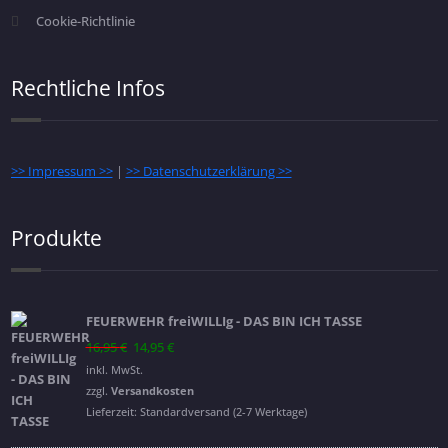
Cookie-Richtlinie
Rechtliche Infos
>> Impressum >>
|
>> Datenschutzerklärung >>
Produkte
FEUERWEHR freiWILLIg - DAS BIN ICH TASSE
Ursprünglicher
Aktueller
16,95
€
14,95
€
Preis
Preis
inkl. MwSt.
war:
ist:
zzgl.
Versandkosten
16,95 €
14,95 €.
Lieferzeit:
Standardversand (2-7 Werktage)