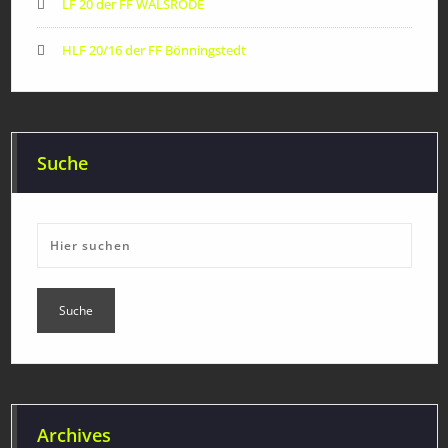
LF 20 der FF WALSRODE
HLF 20/16 der FF Bönningstedt
Suche
Archives