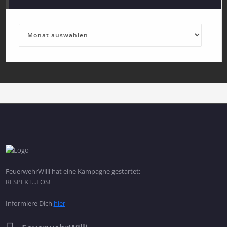
Archives
FeuerwehrWilli hat eine Kampagne gestartet:
RESPEKT...LOS!
Informiere Dich
hier