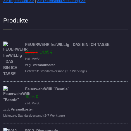
>> Impressum >>
|
>> Datenschutzerklärung >>
Produkte
FEUERWEHR freiWILLIg - DAS BIN ICH TASSE
Ursprünglicher
Aktueller
16,95
€
14,95
€
Preis
Preis
inkl. MwSt.
war:
ist:
zzgl.
Versandkosten
16,95 €
14,95 €.
Lieferzeit:
Standardversand (2-7 Werktage)
FeuerwehrWilli "Beanie"
19,95
€
inkl. MwSt.
zzgl.
Versandkosten
Lieferzeit:
Standardversand (2-7 Werktage)
P012- Dienstgrade