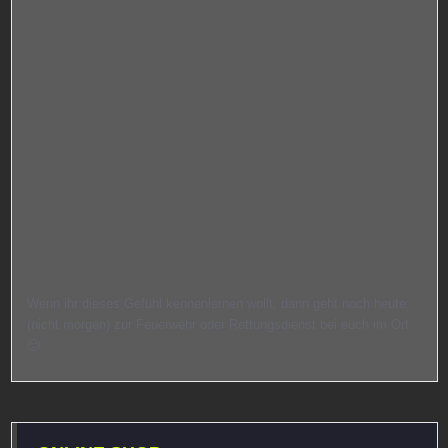
Wenn ihr dieses Gefühl kennenlernen wollt, dann geht noch heute
(nicht morgen) zur Feuerwehr oder Rettungsdienst bei euch im Ort
🙂