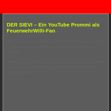
DER SIEVI – Ein YouTube Prommi als
FeuerwehrWilli-Fan
Voller Stolz habe ich gesehen, dass DER SIEVI einer meiner Fans
ist und das auch noch öffentlich sagt. Das hat mich sehr stolz
gemacht!
Ich freue mich über diese nette Geste von ihm und erlebe es wieder
was es bei uns in Feuerwehr- und Rettungsdienstkreisen heißt:
KAMERADSCHAFT!