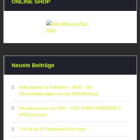
ONLINE SHOP
Neuste Beiträge
Rollcontainer für Behörden – WLW – Der
Wechselladerwagen von der ‪@MUNKGroup‬
Omnibusspritze von 1906 – VOLL FUNKTIONSBEREIT!
#FFDickschied
TSF-W der FF Heidenrod-Dickschied