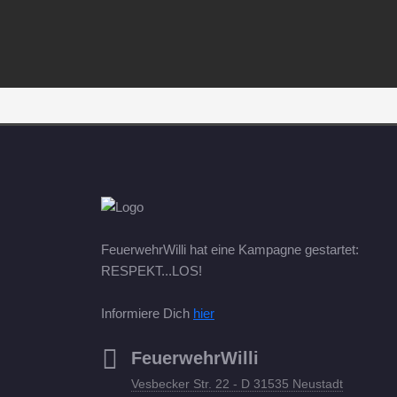
FeuerwehrWilli hat eine Kampagne gestartet:
RESPEKT...LOS!
Informiere Dich
hier
FeuerwehrWilli
Vesbecker Str. 22 - D 31535 Neustadt