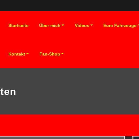
Startseite
Über mich
Videos
Eure Fahrzeuge
Kontakt
Fan-Shop
oten