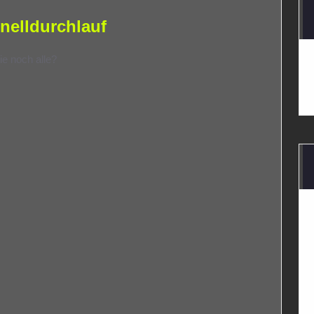
nelldurchlauf
ie noch alle?