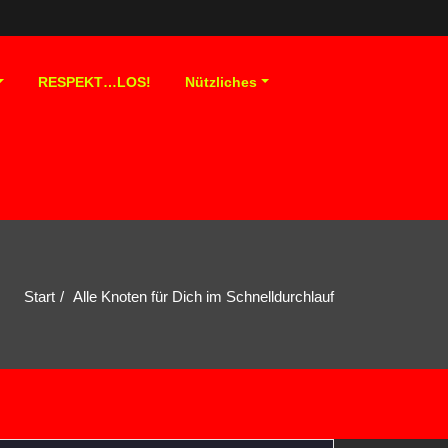
RESPEKT…LOS!
Nützliches
Start
Alle Knoten für Dich im Schnelldurchlauf