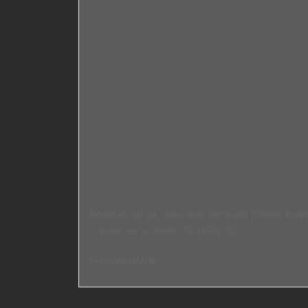
Wenn es so ist, dass man nicht alle Knoten k
…wenn es so bleibt: SCHON! 😉
FeuerwehrWilli