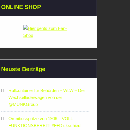
ONLINE SHOP
Neuste Beiträge
Rollcontainer für Behörden – WLW – Der
Wechselladerwagen von der
‪@MUNKGroup‬
Omnibusspritze von 1906 – VOLL
FUNKTIONSBEREIT! #FFDickschied