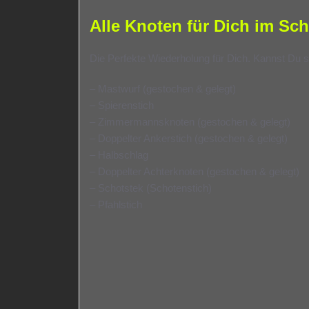
Alle Knoten für Dich im Sch
Die Perfekte Wiederholung für Dich. Kannst Du s
– Mastwurf (gestochen & gelegt)
– Spierenstich
– Zimmermannsknoten (gestochen & gelegt)
– Doppelter Ankerstich (gestochen & gelegt)
– Halbschlag
– Doppelter Achterknoten (gestochen & gelegt)
– Schotstek (Schotenstich)
– Pfahlstich