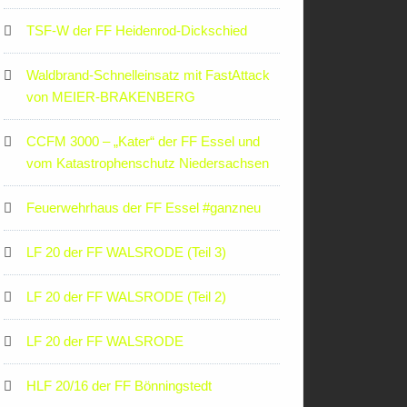
TSF-W der FF Heidenrod-Dickschied
Waldbrand-Schnelleinsatz mit FastAttack
von MEIER-BRAKENBERG
CCFM 3000 – „Kater“ der FF Essel und
vom Katastrophenschutz Niedersachsen
Feuerwehrhaus der FF Essel #ganzneu
LF 20 der FF WALSRODE (Teil 3)
LF 20 der FF WALSRODE (Teil 2)
LF 20 der FF WALSRODE
HLF 20/16 der FF Bönningstedt