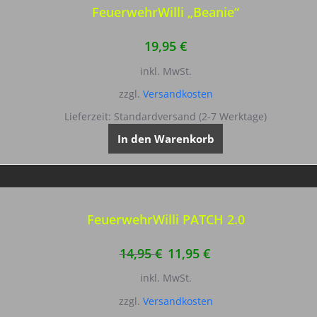
FeuerwehrWilli „Beanie“
19,95
€
inkl. MwSt.
zzgl.
Versandkosten
Lieferzeit:
Standardversand (2-7 Werktage)
In den Warenkorb
FeuerwehrWilli PATCH 2.0
Ursprünglicher
Aktueller
14,95
€
11,95
€
Preis
Preis
inkl. MwSt.
war:
ist:
zzgl.
Versandkosten
14,95 €
11,95 €.