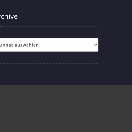
rchive
chive