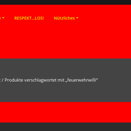
e
RESPEKT…LOS!
Nützliches
t
/ Produkte verschlagwortet mit „feuerwehrwilli“