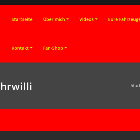
Startseite
Über mich
Videos
Eure Fahrzeug
Kontakt
Fan-Shop
hrwilli
Star