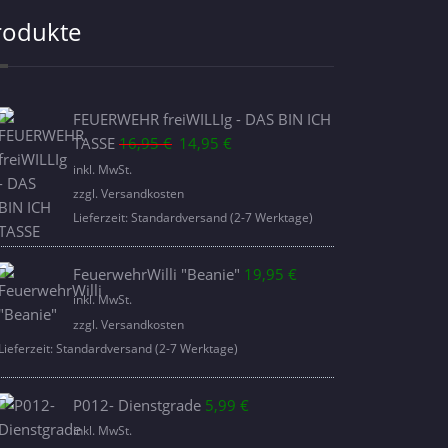
rodukte
FEUERWEHR freiWILLIg - DAS BIN ICH
Ursprünglicher
Aktueller
TASSE
16,95
€
14,95
€
Preis
Preis
inkl. MwSt.
war:
ist:
zzgl.
Versandkosten
16,95 €
14,95 €.
Lieferzeit:
Standardversand (2-7 Werktage)
FeuerwehrWilli "Beanie"
19,95
€
inkl. MwSt.
zzgl.
Versandkosten
Lieferzeit:
Standardversand (2-7 Werktage)
P012- Dienstgrade
5,99
€
inkl. MwSt.