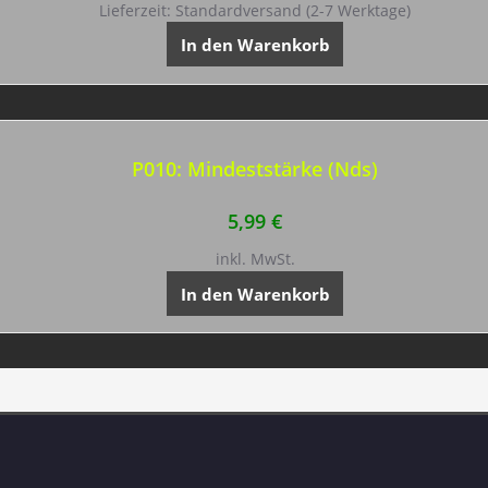
Lieferzeit:
Standardversand (2-7 Werktage)
In den Warenkorb
P010: Mindeststärke (Nds)
5,99
€
inkl. MwSt.
In den Warenkorb