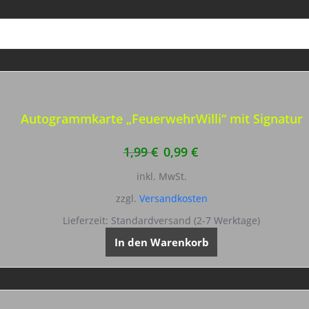
Autogrammkarte „FeuerwehrWilli“ mit Signatur
Ursprünglicher
Aktueller
1,99
€
0,99
€
Preis
Preis
inkl. MwSt.
war:
ist:
zzgl.
Versandkosten
1,99 €
0,99 €.
Lieferzeit:
Standardversand (2-7 Werktage)
In den Warenkorb