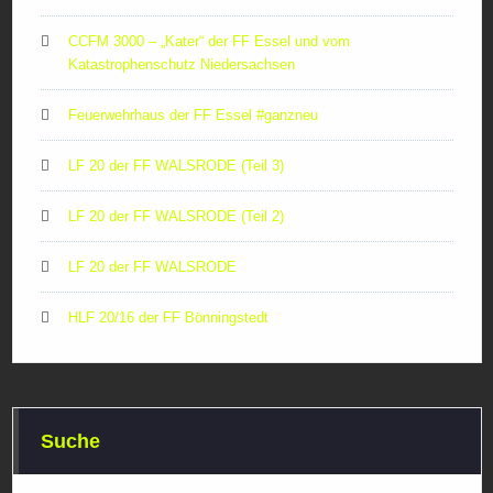
CCFM 3000 – „Kater“ der FF Essel und vom
Katastrophenschutz Niedersachsen
Feuerwehrhaus der FF Essel #ganzneu
LF 20 der FF WALSRODE (Teil 3)
LF 20 der FF WALSRODE (Teil 2)
LF 20 der FF WALSRODE
HLF 20/16 der FF Bönningstedt
Suche