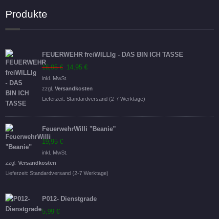
Produkte
FEUERWEHR freiWILLIg - DAS BIN ICH TASSE
Ursprünglicher
Aktueller
16,95
€
14,95
€
Preis
Preis
inkl. MwSt.
war:
ist:
zzgl.
Versandkosten
16,95 €
14,95 €.
Lieferzeit:
Standardversand (2-7 Werktage)
FeuerwehrWilli "Beanie"
19,95
€
inkl. MwSt.
zzgl.
Versandkosten
Lieferzeit:
Standardversand (2-7 Werktage)
P012- Dienstgrade
5,99
€