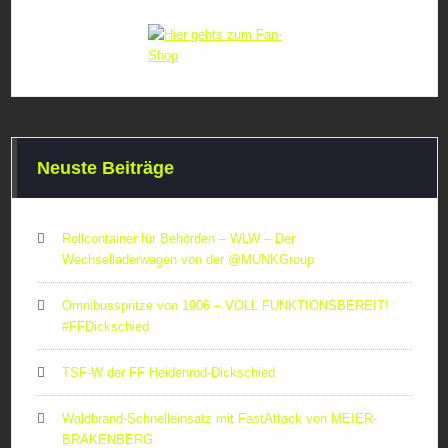
Neuste Beiträge
Rollcontainer für Behörden – WLW – Der
Wechselladerwagen von der ‪@MUNKGroup‬
Omnibusspritze von 1906 – VOLL FUNKTIONSBEREIT!
#FFDickschied
TSF-W der FF Heidenrod-Dickschied
Waldbrand-Schnelleinsatz mit FastAttack von MEIER-
BRAKENBERG