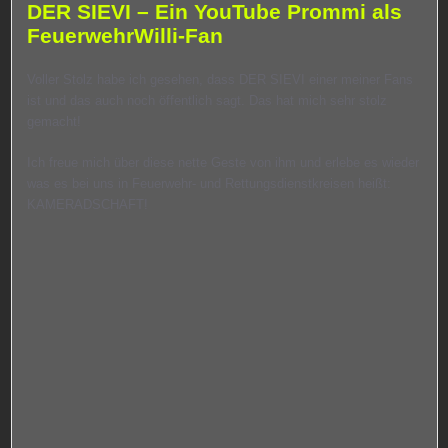
DER SIEVI – Ein YouTube Prommi als
FeuerwehrWilli-Fan
Voller Stolz habe ich gesehen, dass DER SIEVI einer meiner Fans
ist und das auch noch öffentlich sagt. Das hat mich sehr stolz
gemacht!
Ich freue mich über diese nette Geste von ihm und erlebe es wieder
was es bei uns in Feuerwehr- und Rettungsdienstkreisen heißt:
KAMERADSCHAFT!