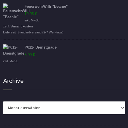
FeuerwehrWilli "Beanie"
19,95
€
inkl. MwSt.
zzgl.
Versandkosten
Lieferzeit:
Standardversand (2-7 Werktage)
P012- Dienstgrade
5,99
€
inkl. MwSt.
Archive
Archive