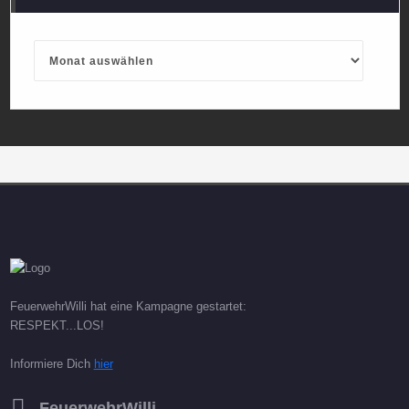
Archives
FeuerwehrWilli hat eine Kampagne gestartet:
RESPEKT...LOS!
Informiere Dich
hier
FeuerwehrWilli