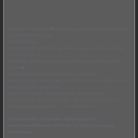
Feuerwehr in Godshorn 🚒 @feuerwehr_godshorn machen Georg &
Conny Weinbrenner eine
Freude mit Herz.
Kameradschaft und Werte, die heute teilweise in der Gesellschaft
verloren gehen,
werden hier gelebt und zeigen ganz deutlich, was wichtig ist im
Leben ❤️
Die Kameradinnen und Kameraden aus Godshorn,
haben unter der Projektleitung von Torsten Otto aka „Walze“ etwas
beeindruckendes geschaffen.
Seht selbst und teilt die Botschaft die dahinter steckt.
Danke auch an @holzlandstoellger , @fuhrbetriebrähr, @lecar
@therapiezentrum_godshorn … und dem Rest 🫶🏻
#FeuerwehrWilli
#Feuerwehr
#Rettungsdienst
#technischesHilfswerk
#ff
#bf
#wf
#rd
#thw
#fyp
#einsatz
#ausbildung