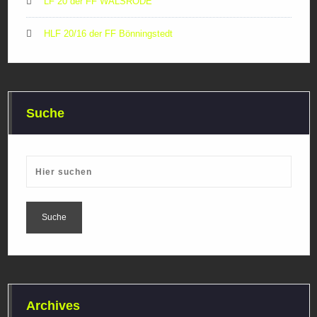
LF 20 der FF WALSRODE
HLF 20/16 der FF Bönningstedt
Suche
Archives