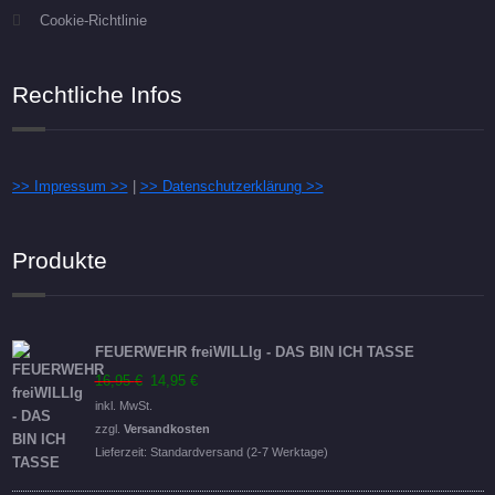
Cookie-Richtlinie
Rechtliche Infos
>> Impressum >>
|
>> Datenschutzerklärung >>
Produkte
FEUERWEHR freiWILLIg - DAS BIN ICH TASSE
Ursprünglicher
Aktueller
16,95
€
14,95
€
Preis
Preis
inkl. MwSt.
war:
ist:
zzgl.
Versandkosten
16,95 €
14,95 €.
Lieferzeit:
Standardversand (2-7 Werktage)