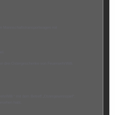
n Mannschaftstransportwagen mit
d
el.
von drei Ostergeschenke von FeuerwehrWilli.
hrWilli “ mit dem Betreff „Ostergewinnspiel“.
gesehen habt.