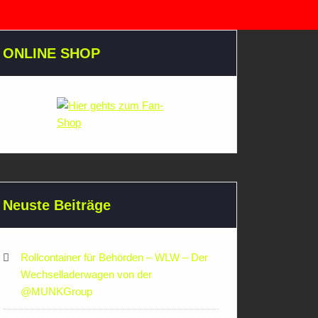
ONLINE SHOP
Neuste Beiträge
Rollcontainer für Behörden – WLW – Der
Wechselladerwagen von der
‪@MUNKGroup‬