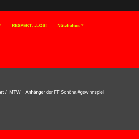
RESPEKT…LOS!
Nützliches
rt
MTW + Anhänger der FF Schöna #gewinnspiel