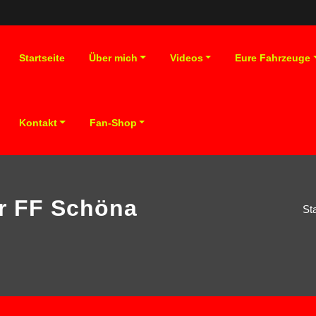
Startseite
Über mich
Videos
Eure Fahrzeuge
Kontakt
Fan-Shop
r FF Schöna
Sta