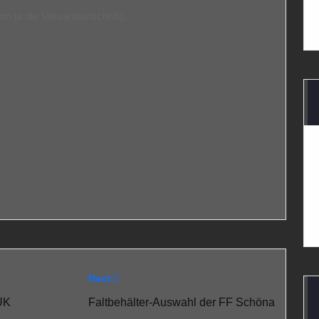
n ja die Versandanschrift).
Next:
FUK
Faltbehälter-Auswahl der FF Schöna