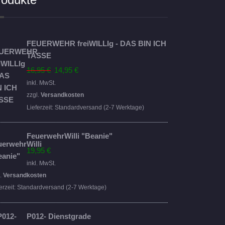
FEUERWEHR freiWILLIg - DAS BIN ICH
TASSE
Ursprünglicher
Aktueller
16,95
€
14,95
€
Preis
Preis
inkl. MwSt.
war:
ist:
zzgl.
Versandkosten
16,95 €
14,95 €.
Lieferzeit:
Standardversand (2-7 Werktage)
FeuerwehrWilli "Beanie"
19,95
€
inkl. MwSt.
l.
Versandkosten
erzeit:
Standardversand (2-7 Werktage)
P012- Dienstgrade