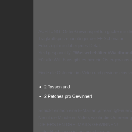
ACHTUNG! Oster-Gewinnspiel Ich gucke mir de
Tragkraftspritzenanhänger der FF Schöna an.
Felix zeigt mir dabei jedes Detail.
Seid gespannt 🙂
#Wasserbehälter
#Waldbran
Für alle Willi-Fans gibt es hier ein Ostergewinnspi
Finde die Ostereier im Video und gewinne eins 
2 Tassen und
2 Patches pro Gewinner!
Schickt einfach eine E-Mail an „stream @Feuerwe
Nennt die Minute im Video, wo ihr die Ostereier 
DIE ERSTEN DREI MAILS GEWINNEN!
…der Rechtsweg ist ausgeschlossen.