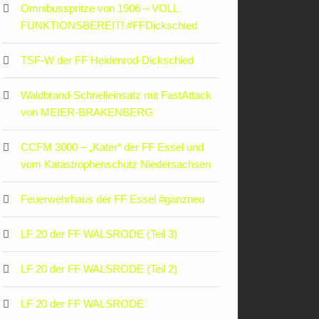
Omnibusspritze von 1906 – VOLL
FUNKTIONSBEREIT! #FFDickschied
TSF-W der FF Heidenrod-Dickschied
Waldbrand-Schnelleinsatz mit FastAttack
von MEIER-BRAKENBERG
CCFM 3000 – „Kater“ der FF Essel und
vom Katastrophenschutz Niedersachsen
Feuerwehrhaus der FF Essel #ganzneu
LF 20 der FF WALSRODE (Teil 3)
LF 20 der FF WALSRODE (Teil 2)
LF 20 der FF WALSRODE