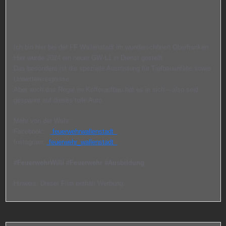
Ich bin hier bei der FF Wallenstadt im wunderschönen Oberfranken.
Hier wurde 2024 ein neuer GW-L1 in Dienst gestellt.
Das besondere ist die spezielle Ausrüstung für Tiefbauunfälle sowie
Unwetterereignisse.
Aber auch das Regal im Kofferaufbau hat es in sich – also seid
gespannt auf dieses tolle Auto.
Mehr von der Wehr:
Facebook:
feuerwehrwallenstadt
Instagram:
feuerwehr_wallenstadt
#FeuerwehrWilli
#Feuerwehr
#Ausbildung
Hinweis: Dieser Film enthält Werbung.