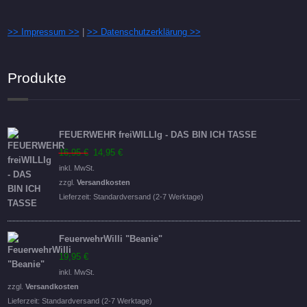
>> Impressum >>
|
>> Datenschutzerklärung >>
Produkte
FEUERWEHR freiWILLIg - DAS BIN ICH TASSE
Ursprünglicher
Aktueller
16,95
€
14,95
€
Preis
Preis
inkl. MwSt.
war:
ist:
zzgl.
Versandkosten
16,95 €
14,95 €.
Lieferzeit:
Standardversand (2-7 Werktage)
FeuerwehrWilli "Beanie"
19,95
€
inkl. MwSt.
zzgl.
Versandkosten
Lieferzeit:
Standardversand (2-7 Werktage)