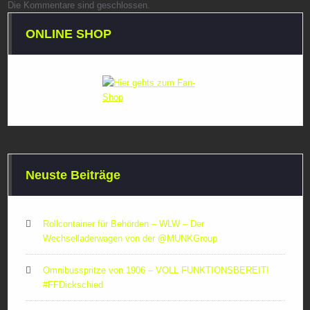
Die Kommentare sind geschlossen.
ONLINE SHOP
Neuste Beiträge
Rollcontainer für Behörden – WLW – Der
Wechselladerwagen von der ‪@MUNKGroup‬
Omnibusspritze von 1906 – VOLL FUNKTIONSBEREIT!
#FFDickschied