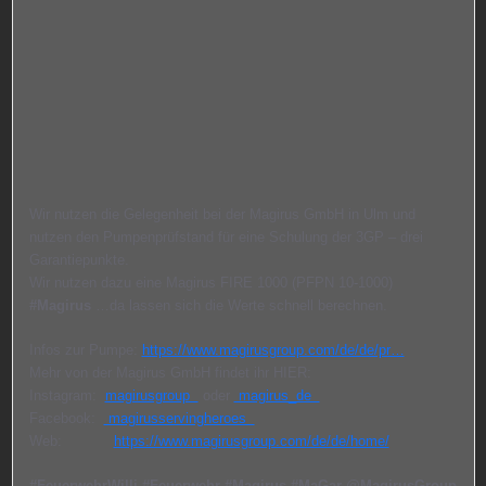
Wir nutzen die Gelegenheit bei der Magirus GmbH in Ulm und
nutzen den Pumpenprüfstand für eine Schulung der 3GP – drei
Garantiepunkte.
Wir nutzen dazu eine Magirus FIRE 1000 (PFPN 10-1000)
#Magirus
…da lassen sich die Werte schnell berechnen.
Infos zur Pumpe:
https://www.magirusgroup.com/de/de/pr…
Mehr von der Magirus GmbH findet ihr HIER:
Instagram:
magirusgroup
oder
magirus_de
Facebook:
magirusservingheroes
Web:
https://www.magirusgroup.com/de/de/home/
#FeuerwehrWilli
#Feuerwehr
#Magirus
#MaGar
@MagirusGroup