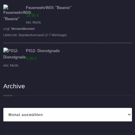
FeuerwehrWilli "Beanie"
19,95
€
inkl. MwSt.
zzgl.
Versandkosten
Lieferzeit:
Standardversand (2-7 Werktage)
P012- Dienstgrade
5,99
€
inkl. MwSt.
Archive
Archive