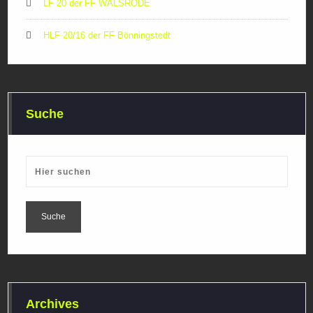
LF 20 der FF WALSRODE
HLF 20/16 der FF Bönningstedt
Suche
Archives