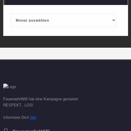
Archives
FeuerwehrWilli hat eine Kampagne gestartet:
RESPEKT...LOS!
Informiere Dich
hier