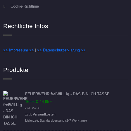
Cookie-Richtlinie
Rechtliche Infos
>> Impressum >>
|
>> Datenschutzerklärung >>
Produkte
FEUERWEHR freiWILLIg - DAS BIN ICH TASSE
Ursprünglicher
Aktueller
16,95
€
14,95
€
Preis
Preis
inkl. MwSt.
war:
ist:
zzgl.
Versandkosten
16,95 €
14,95 €.
Lieferzeit:
Standardversand (2-7 Werktage)