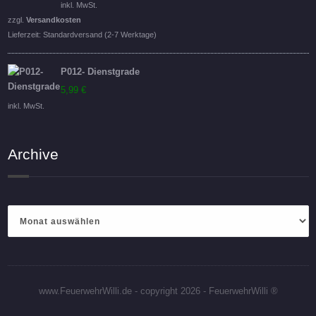
inkl. MwSt.
zzgl.
Versandkosten
Lieferzeit:
Standardversand (2-7 Werktage)
P012- Dienstgrade
5,99
€
inkl. MwSt.
Archive
Archive