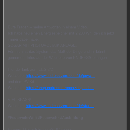
Eure Fragen – meine Antworten in einem Video.
Ich habe neu einen Energiespeicher mit 2.200 Wh, den ich jetzt
immer dabei habe.
SOGAR MIT PHOTOVOLTAIK ANLAGE.
Für mich ist das System das Maß der Dinge und ihr könnt
gerne
mehr Infos auf der Webseite von ENDRESS erlangen.
Hier der Link zum EES 2/2
Webseite:
https://www.endress-zero.com/de/priva…
und dem PV-Kit
Webseite:
https://shop.endress-stromerzeuger.de…
VIEL SPASS!
Webseite:
https://www.endress-zero.com/de/start…
#FeuerwehrWilli
#Feuerwehr
#Ausbildung
Hinweis: Dieser Film enthält Werbung.