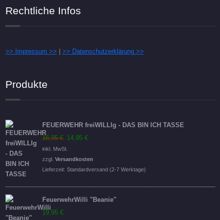
Rechtliche Infos
>> Impressum >>
|
>> Datenschutzerklärung >>
Produkte
FEUERWEHR freiWILLIg - DAS BIN ICH TASSE
Ursprünglicher
Aktueller
16,95
€
14,95
€
Preis
Preis
inkl. MwSt.
war:
ist:
zzgl.
Versandkosten
16,95 €
14,95 €.
Lieferzeit:
Standardversand (2-7 Werktage)
FeuerwehrWilli "Beanie"
19,95
€