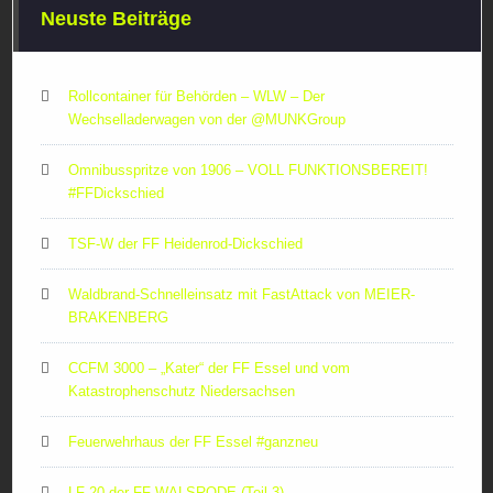
Neuste Beiträge
Rollcontainer für Behörden – WLW – Der
Wechselladerwagen von der ‪@MUNKGroup‬
Omnibusspritze von 1906 – VOLL FUNKTIONSBEREIT!
#FFDickschied
TSF-W der FF Heidenrod-Dickschied
Waldbrand-Schnelleinsatz mit FastAttack von MEIER-
BRAKENBERG
CCFM 3000 – „Kater“ der FF Essel und vom
Katastrophenschutz Niedersachsen
Feuerwehrhaus der FF Essel #ganzneu
LF 20 der FF WALSRODE (Teil 3)