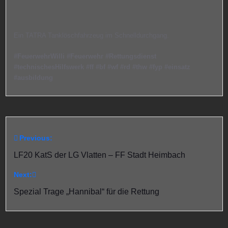
Ein TATRA Tanklöschfahrzeug im Schnelldurchgang.
#FeuerwehrWilli
#Feuerwehr
#Rettungsdienst
#technischesHilfswerk
#ff
#bf
#wf
#rd
#thw
#fyp
#einsatz
#ausbildung
Previous:
Beitragsnavigation
LF20 KatS der LG Vlatten – FF Stadt Heimbach
Next:
Spezial Trage „Hannibal“ für die Rettung