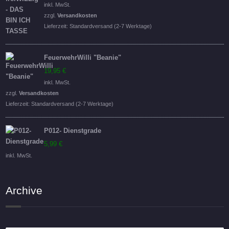
Preis
Preis
inkl. MwSt.
war:
ist:
zzgl.
Versandkosten
16,95 €
14,95 €.
Lieferzeit:
Standardversand (2-7 Werktage)
FeuerwehrWilli "Beanie"
19,95
€
inkl. MwSt.
zzgl.
Versandkosten
Lieferzeit:
Standardversand (2-7 Werktage)
P012- Dienstgrade
5,99
€
inkl. MwSt.
Archive