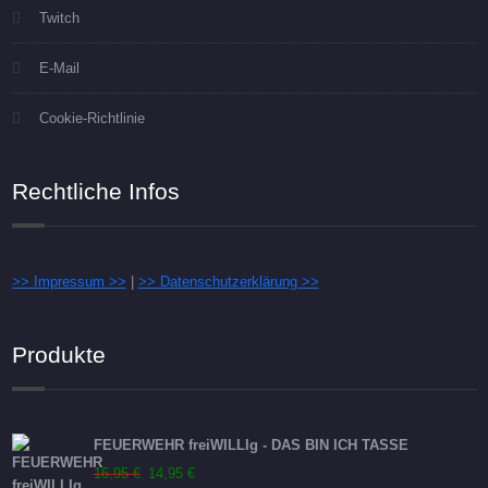
Twitch
E-Mail
Cookie-Richtlinie
Rechtliche Infos
>> Impressum >>
|
>> Datenschutzerklärung >>
Produkte
FEUERWEHR freiWILLIg - DAS BIN ICH TASSE
Ursprünglicher
Aktueller
16,95
€
14,95
€