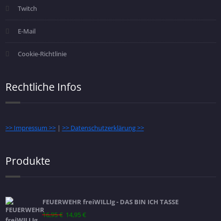
Twitch
E-Mail
Cookie-Richtlinie
Rechtliche Infos
>> Impressum >>
|
>> Datenschutzerklärung >>
Produkte
FEUERWEHR freiWILLIg - DAS BIN ICH TASSE
Ursprünglicher
Aktueller
16,95
€
14,95
€