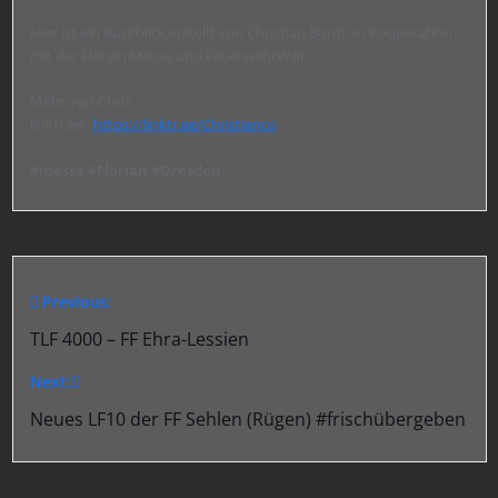
Hier ist ein Rückblick erstellt von Christian Bordt, in Kooperation
mit der Florian Messe und FeuerwehrWilli
Mehr von Chris
linktr.ee :
https://linktr.ee/Christienco
#messe
#Florian
#Dresden
Previous:
Beitragsnavigation
TLF 4000 – FF Ehra-Lessien
Next:
Neues LF10 der FF Sehlen (Rügen) #frischübergeben