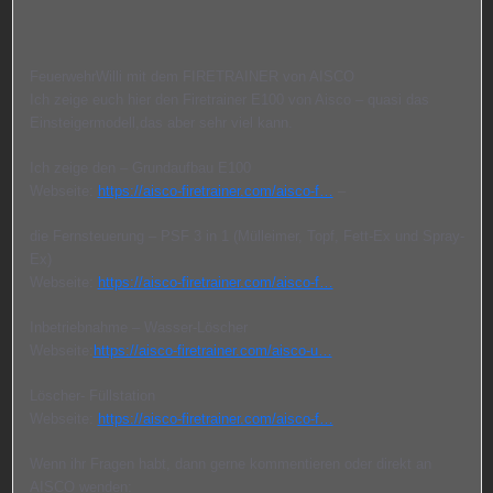
FeuerwehrWilli mit dem FIRETRAINER von AISCO
Ich zeige euch hier den Firetrainer E100 von Aisco – quasi das
Einsteigermodell,das aber sehr viel kann.
Ich zeige den – Grundaufbau E100
Webseite:
https://aisco-firetrainer.com/aisco-f…
–
die Fernsteuerung – PSF 3 in 1 (Mülleimer, Topf, Fett-Ex und Spray-
Ex)
Webseite:
https://aisco-firetrainer.com/aisco-f…
Inbetriebnahme – Wasser-Löscher
Webseite:
https://aisco-firetrainer.com/aisco-u…
Löscher- Füllstation
Webseite:
https://aisco-firetrainer.com/aisco-f…
Wenn ihr Fragen habt, dann gerne kommentieren oder direkt an
AISCO wenden: