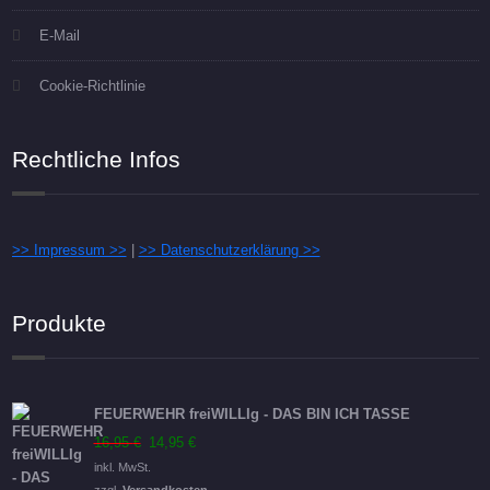
E-Mail
Cookie-Richtlinie
Rechtliche Infos
>> Impressum >>
|
>> Datenschutzerklärung >>
Produkte
FEUERWEHR freiWILLIg - DAS BIN ICH TASSE
Ursprünglicher
Aktueller
16,95
€
14,95
€
Preis
Preis
inkl. MwSt.
war:
ist:
zzgl.
Versandkosten