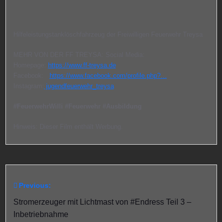
Hilfeleistungstanklöschfahrzeug der Freiwilligen Feuerwehr Treysa
MEHR VON DER FF TREYSA: Social Media:
Homepage:
https://www.ff-treysa.de
Facebook:
https://www.facebook.com/profile.php?…
Instagram:
jugendfeuerwehr_treysa
#FeuerwehrWilli
#Feuerwehr
#Ausbildung
Hinweis: Dieser Film enthält Werbung.
Previous:
Beitragsnavigation
Stromerzeuger mit Lichtmast von #Endress Teil 3 –
Inbetriebnahme