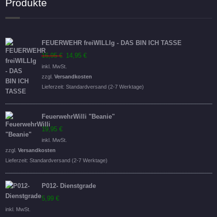
Produkte
FEUERWEHR freiWILLIg - DAS BIN ICH TASSE
Ursprünglicher
Aktueller
16,95
€
14,95
€
Preis
Preis
inkl. MwSt.
war:
ist:
zzgl.
Versandkosten
16,95 €
14,95 €.
Lieferzeit:
Standardversand (2-7 Werktage)
FeuerwehrWilli "Beanie"
19,95
€
inkl. MwSt.
zzgl.
Versandkosten
Lieferzeit:
Standardversand (2-7 Werktage)
P012- Dienstgrade
5,99
€
inkl. MwSt.