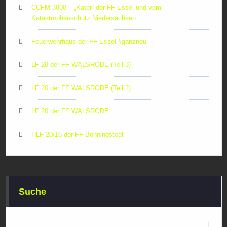
CCFM 3000 – „Kater“ der FF Essel und vom
Katastrophenschutz Niedersachsen
Feuerwehrhaus der FF Essel #ganzneu
LF 20 der FF WALSRODE (Teil 3)
LF 20 der FF WALSRODE (Teil 2)
LF 20 der FF WALSRODE
HLF 20/16 der FF Bönningstedt
Suche