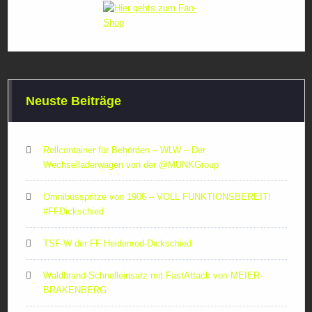
Neuste Beiträge
Rollcontainer für Behörden – WLW – Der
Wechselladerwagen von der ‪@MUNKGroup‬
Omnibusspritze von 1906 – VOLL FUNKTIONSBEREIT!
#FFDickschied
TSF-W der FF Heidenrod-Dickschied
Waldbrand-Schnelleinsatz mit FastAttack von MEIER-
BRAKENBERG