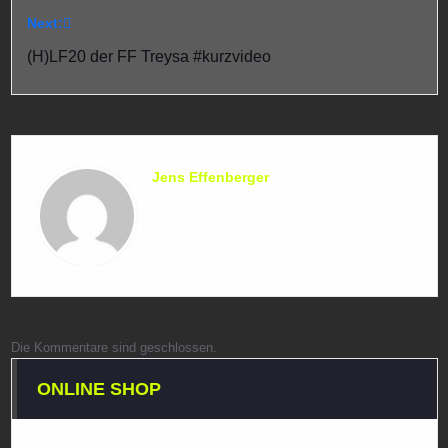
Next:
(H)LF20 der FF Treysa #kurzvideo
Jens Effenberger
Die Kommentare sind geschlossen.
ONLINE SHOP