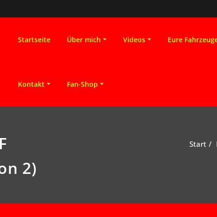
Startseite
Über mich
Videos
Eure Fahrzeug
Kontakt
Fan-Shop
F
Start
on 2)