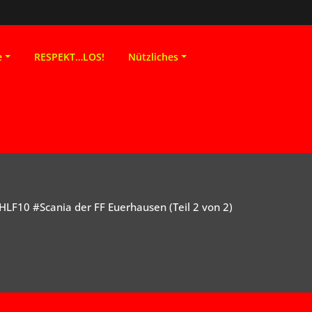
e
RESPEKT…LOS!
Nützliches
HLF10 #Scania der FF Euerhausen (Teil 2 von 2)