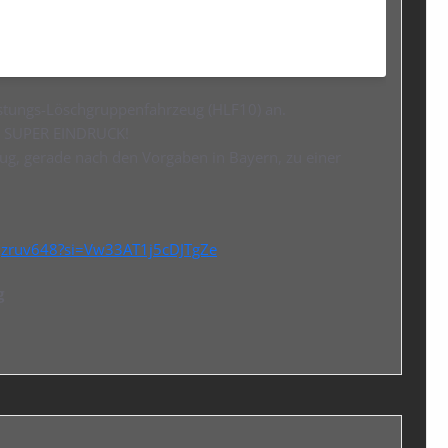
eistungs-Löschgruppenfahrzeug (HLF10) an.
en SUPER EINDRUCK!
eug, gerade nach den Vorgaben in Bayern, zu einer
zJzruv648?si=Vw33AT1j5cDJTgZe
g