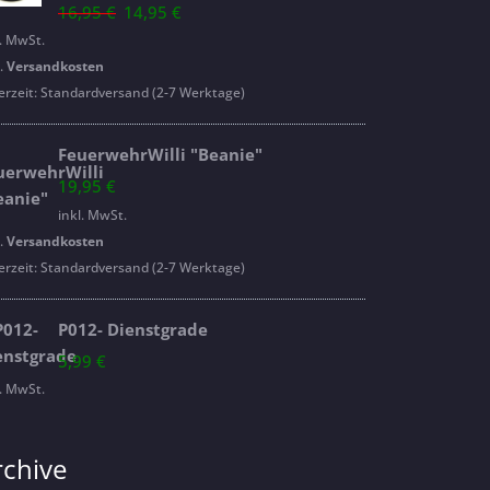
Ursprünglicher
Aktueller
16,95
€
14,95
€
Preis
Preis
l. MwSt.
war:
ist:
l.
Versandkosten
16,95 €
14,95 €.
erzeit:
Standardversand (2-7 Werktage)
FeuerwehrWilli "Beanie"
19,95
€
inkl. MwSt.
l.
Versandkosten
erzeit:
Standardversand (2-7 Werktage)
P012- Dienstgrade
5,99
€
l. MwSt.
rchive