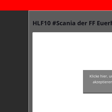
HLF10 #Scania der FF Euerh
Klicke hier, 
akzeptieren