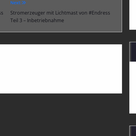
Next:
ss
Stromerzeuger mit Lichtmast von #Endress
Teil 3 – Inbetriebnahme