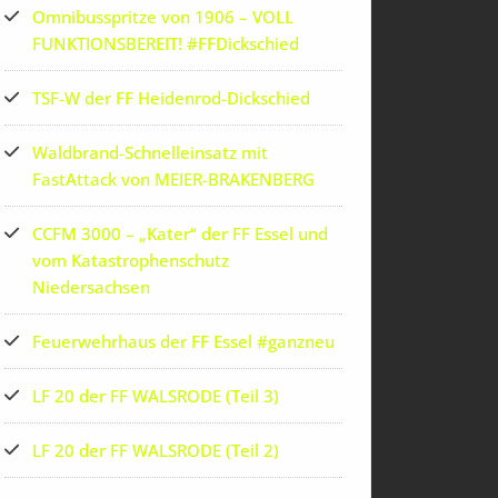
Omnibusspritze von 1906 – VOLL
FUNKTIONSBEREIT! #FFDickschied
TSF-W der FF Heidenrod-Dickschied
Waldbrand-Schnelleinsatz mit
FastAttack von MEIER-BRAKENBERG
CCFM 3000 – „Kater“ der FF Essel und
vom Katastrophenschutz
Niedersachsen
Feuerwehrhaus der FF Essel #ganzneu
LF 20 der FF WALSRODE (Teil 3)
LF 20 der FF WALSRODE (Teil 2)