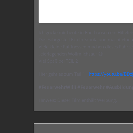
Ich gucke mir heute in Euerhausen ein Hilfel
Das Fahrgestell ist ein Scania und macht ein
Viele kleine Raffinessen machen dieses Fahrz
„eierlegenden Wollmilchsau“ 😉
Viel Spaß bei TEIL 2
Hier geht es zum Teil 1 :
https://youtu.be/BD
#FeuerwehrWilli
#Feuerwehr
#Ausbildun
Hinweis: Dieser Film enthält Werbung.