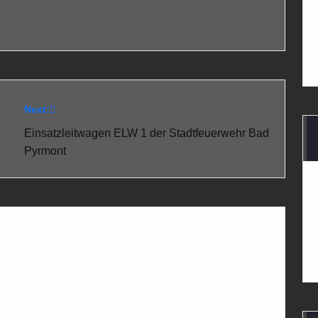
Next:
Einsatzleitwagen ELW 1 der Stadtfeuerwehr Bad
Pyrmont