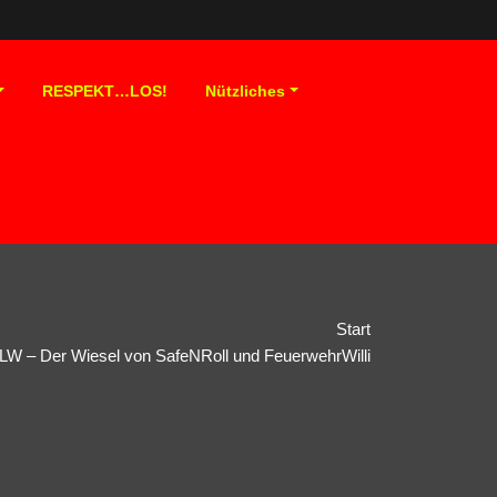
RESPEKT…LOS!
Nützliches
Start
LW – Der Wiesel von SafeNRoll und FeuerwehrWilli