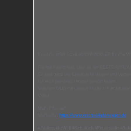
Er ist da: DER SCHLAUCHWICKLER für den Wi
Für mich steht fest, dass es der BESTE SCHLA
Es sind ganz viel Einsatzerfahrungen und Verbe
die mich persönlich immer gestört haben.
Was den WLW mit diesem Modul in Kombination m
Video.
Mehr Infos auf:
Webseite
https://www.wechselladerwagen.de
#FeuerwehrWilli
#Schlauch
#Feuerwehr
#Saf