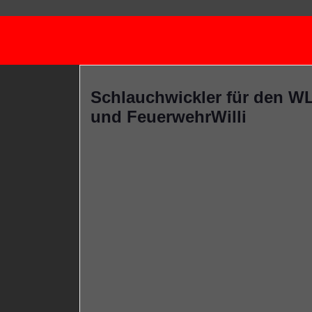
Schlauchwickler für den W
und FeuerwehrWilli