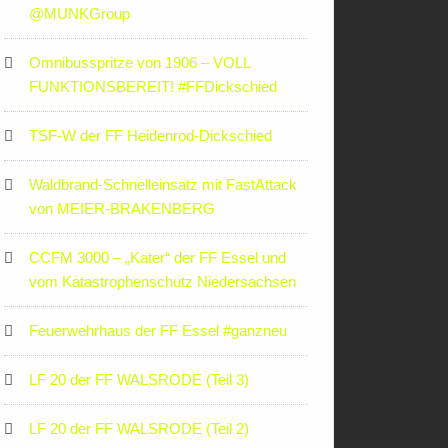
‪@MUNKGroup‬
Omnibusspritze von 1906 – VOLL
FUNKTIONSBEREIT! #FFDickschied
TSF-W der FF Heidenrod-Dickschied
Waldbrand-Schnelleinsatz mit FastAttack
von MEIER-BRAKENBERG
CCFM 3000 – „Kater“ der FF Essel und
vom Katastrophenschutz Niedersachsen
Feuerwehrhaus der FF Essel #ganzneu
LF 20 der FF WALSRODE (Teil 3)
LF 20 der FF WALSRODE (Teil 2)