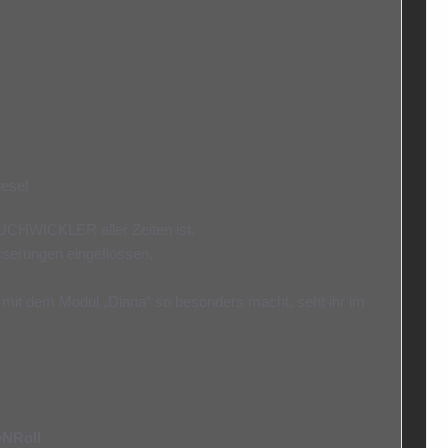
esel
UCHWICKLER aller Zeiten ist.
sserungen eingeflossen,
it dem Modul „Diana“ so besonders macht, seht ihr im
eNRoll