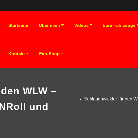
Startseite
Über mich
Videos
Eure Fahrzeuge
Kontakt
Fan-Shop
r den WLW –
Schlauchwickler für den W
eNRoll und