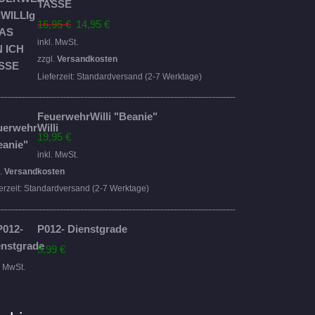
TASSE
Ursprünglicher
Aktueller
16,95
€
14,95
€
Preis
Preis
inkl. MwSt.
war:
ist:
zzgl.
Versandkosten
16,95 €
14,95 €.
Lieferzeit:
Standardversand (2-7 Werktage)
FeuerwehrWilli "Beanie"
19,95
€
inkl. MwSt.
l.
Versandkosten
erzeit:
Standardversand (2-7 Werktage)
P012- Dienstgrade
5,99
€
. MwSt.