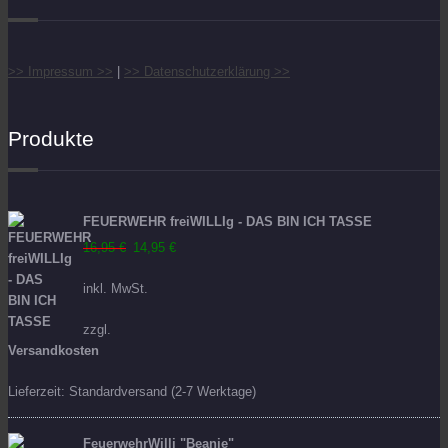
>> Impressum >>
|
>> Datenschutzerklärung >>
Produkte
FEUERWEHR freiWILLIg - DAS BIN ICH TASSE
Ursprünglicher
Aktueller
16,95
€
14,95
€
Preis
Preis
inkl. MwSt.
war:
ist:
16,95 €
14,95 €.
zzgl.
Versandkosten
Lieferzeit:
Standardversand (2-7 Werktage)
FeuerwehrWilli "Beanie"