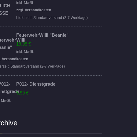
Preis
Preis
inkl. MwSt.
war:
ist:
zzgl.
Versandkosten
16,95 €
14,95 €.
Lieferzeit:
Standardversand (2-7 Werktage)
FeuerwehrWilli "Beanie"
19,95
€
inkl. MwSt.
l.
Versandkosten
erzeit:
Standardversand (2-7 Werktage)
P012- Dienstgrade
5,99
€
. MwSt.
rchive