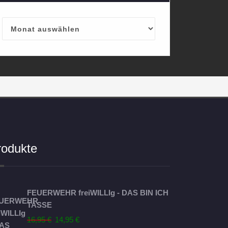
Archives
rodukte
FEUERWEHR freiWILLIg - DAS BIN ICH
TASSE
Ursprünglicher
Aktueller
16,95
€
14,95
€