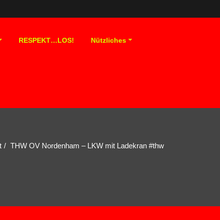
RESPEKT…LOS!
Nützliches
t
THW OV Nordenham – LKW mit Ladekran #thw