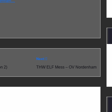
rdenham…
Next:
on 2)
THW ELF Mess – OV Nordenham