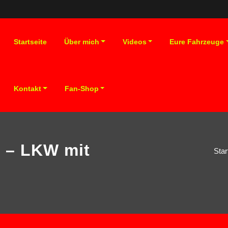
Startseite
Über mich
Videos
Eure Fahrzeuge
Kontakt
Fan-Shop
 – LKW mit
Star