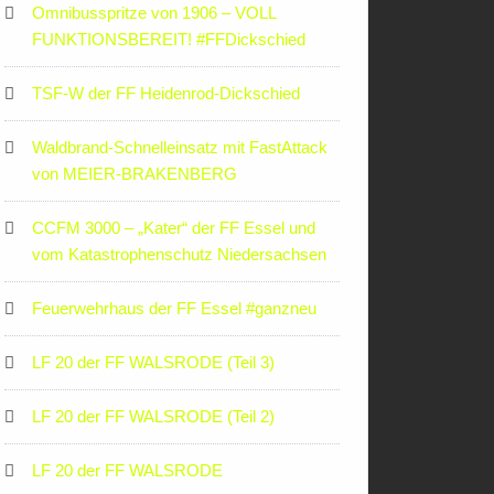
Omnibusspritze von 1906 – VOLL
FUNKTIONSBEREIT! #FFDickschied
TSF-W der FF Heidenrod-Dickschied
Waldbrand-Schnelleinsatz mit FastAttack
von MEIER-BRAKENBERG
CCFM 3000 – „Kater“ der FF Essel und
vom Katastrophenschutz Niedersachsen
Feuerwehrhaus der FF Essel #ganzneu
LF 20 der FF WALSRODE (Teil 3)
LF 20 der FF WALSRODE (Teil 2)
LF 20 der FF WALSRODE