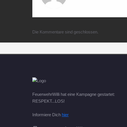
Die Kommentare sind geschlossen.
FeuerwehrWilli hat eine Kampagne gestartet:
RESPEKT...LOS!
Informiere Dich
hier