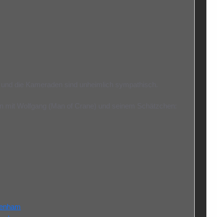
e und die Kameraden sind unheimlich sympathisch.
ten mit Wolfgang (Man of Crane) und seinem Schätzchen:
denham