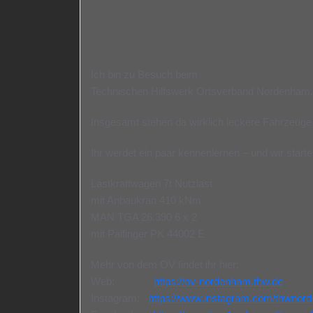
Ich bin zu Besuch beim
Technischen Hilfswerk Ortsverband Nordenham.
Insgesamt stehen da wirklich leckere Fahrzeug
Ihr werdet ein paar kennenlernen – und wir star
Lastkraftwagen 7t Nutzlast
mit Anbaukran 410 kNm
MAN TGA 26.390 6 x 2
mit Palfinger PK 44002 E
Mehr von dem OV findet ihr hier:
Web:
https://ov-nordenham.thw.de
Instagram:
https://www.instagram.com/thwnor