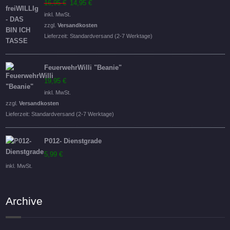
Ursprünglicher
Aktueller
16,95
€
14,95
€
Preis
Preis
inkl. MwSt.
war:
ist:
zzgl.
Versandkosten
16,95 €
14,95 €.
Lieferzeit:
Standardversand (2-7 Werktage)
FeuerwehrWilli "Beanie"
19,95
€
inkl. MwSt.
zzgl.
Versandkosten
Lieferzeit:
Standardversand (2-7 Werktage)
P012- Dienstgrade
5,99
€
inkl. MwSt.
Archive