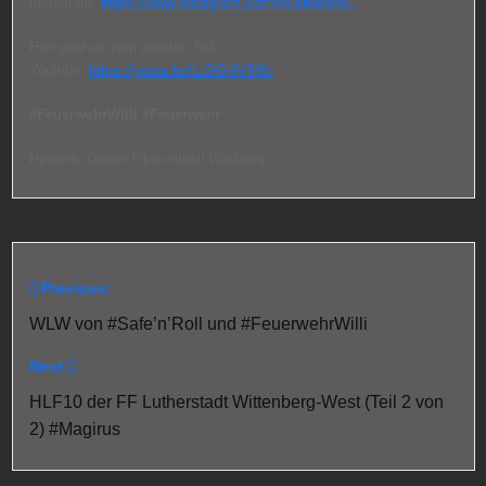
Instagram:
https://www.instagram.com/feuerwehrwi..
.
Hier geht es zum zweiten Teil.
Youtube:
https://youtu.be/Lr2lGhlV3Mc
#FeuerwehrWilli
#Feuerwehr
Hinweis: Dieser Film enthält Werbung.
Previous:
Beitragsnavigation
WLW von #Safe’n’Roll und #FeuerwehrWilli
Next:
HLF10 der FF Lutherstadt Wittenberg-West (Teil 2 von
2) #Magirus