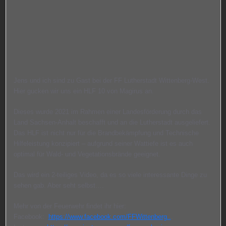
Jens und ich sind zu Gast bei der FF Lutherstadt Wittenberg-West.
Hier gucken wir uns ein HLF 10 von Magirus an.
Dieses wurde 2021 im Rahmen einer Landesförderung durch das
Land Sachsen-Anhalt beschafft und an die Lutherstadt ausgeliefert.
Das HLF ist nicht nur für die Brandbekämpfung und Technische
Hilfeleistung konzipiert – aufgrund seiner Wattiefe ist es auch
optimal für Wald- und Vegetationsbrände geeignet.
Das wird ein 2-teiliges Video, da es so viele interessante Dinge zu
sehen gab. Aber seht selbst….
Mehr von der Feuerwehr findet ihr hier:
Facebook:
https://www.facebook.com/FFWittenberg..
.