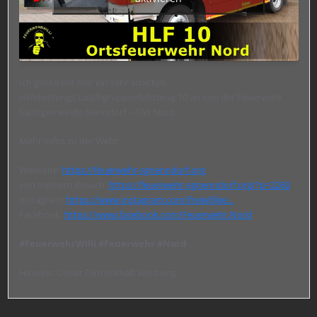
Ich gucke mir hier ein sehr schickes
Hilfeleistungs Löschgruppenfahrzeug 10 an von der Feuerwehr
Samtgemeinde Nenndorf – OW Nord.
Mehr Infos zu der Wehr:
Webseite:
https://feuerwehr-sgnenndorf.org
von meinem Besuch:
https://feuerwehr-sgnenndorf.org/?p=2260
Instagram:
https://www.instagram.com/freiwillige…
Facebook:
https://www.facebook.com/Feuerwehr.Nord
#FeuerwehrWilli
#Feuerwehr
#Nord
Hinweis: Dieser Film enthält Werbung.