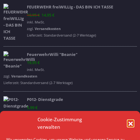
FEUERWEHR freiWILLIg - DAS BIN ICH TASSE
Ursprünglicher
Aktueller
16,95
€
14,95
€
Preis
Preis
inkl. MwSt.
war:
ist:
zzgl.
Versandkosten
16,95 €
14,95 €.
Lieferzeit:
Standardversand (2-7 Werktage)
FeuerwehrWilli "Beanie"
19,95
€
inkl. MwSt.
zzgl.
Versandkosten
Lieferzeit:
Standardversand (2-7 Werktage)
P012- Dienstgrade
5,99
€
inkl. MwSt.
Cookie-Zustimmung
verwalten
Archive
Wir verwenden Cookies, um unsere Website und unseren Service zu