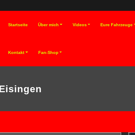
Startseite
Über mich
Videos
Eure Fahrzeuge
Kontakt
Fan-Shop
Eisingen