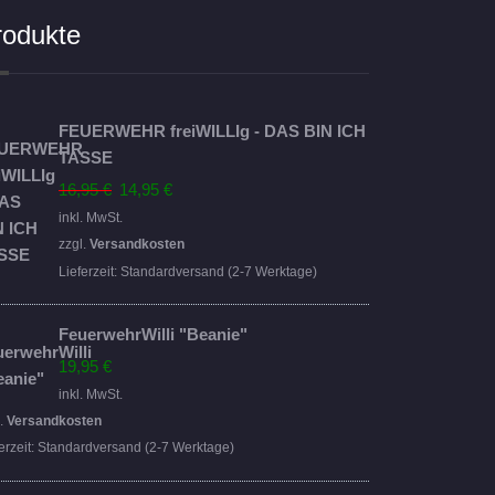
rodukte
FEUERWEHR freiWILLIg - DAS BIN ICH
TASSE
Ursprünglicher
Aktueller
16,95
€
14,95
€
Preis
Preis
inkl. MwSt.
war:
ist:
zzgl.
Versandkosten
16,95 €
14,95 €.
Lieferzeit:
Standardversand (2-7 Werktage)
FeuerwehrWilli "Beanie"
19,95
€
inkl. MwSt.
l.
Versandkosten
erzeit:
Standardversand (2-7 Werktage)