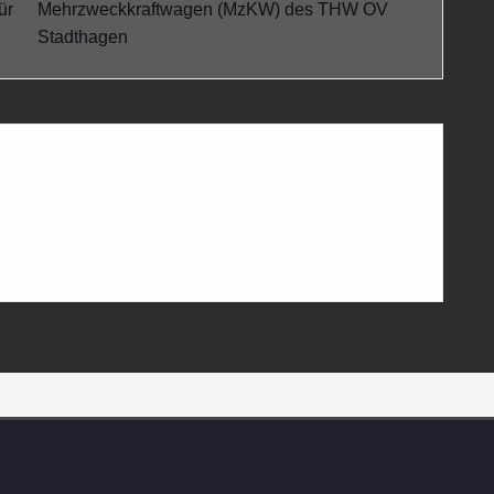
ür
Mehrzweckkraftwagen (MzKW) des THW OV
Stadthagen