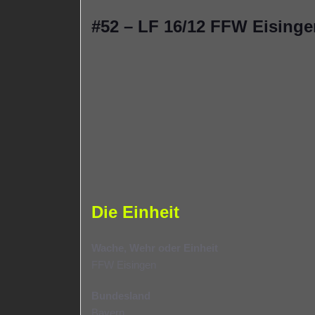
#52 – LF 16/12 FFW Eisinge
Die Einheit
Wache, Wehr oder Einheit
FFW Eisingen
Bundesland
Bayern