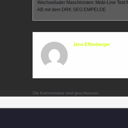
Wechsellader Maschinisten: Mobi-Line Test f
AB mit dem DRK SEG EMPELDE
Jens Effenberger
Die Kommentare sind geschlossen.