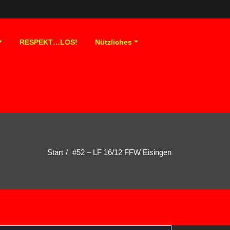
RESPEKT…LOS!
Nützliches
Start
#52 – LF 16/12 FFW Eisingen