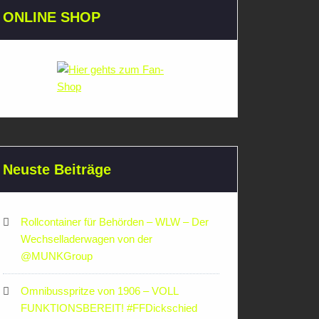
ONLINE SHOP
Neuste Beiträge
Rollcontainer für Behörden – WLW – Der
Wechselladerwagen von der
‪@MUNKGroup‬
Omnibusspritze von 1906 – VOLL
FUNKTIONSBEREIT! #FFDickschied