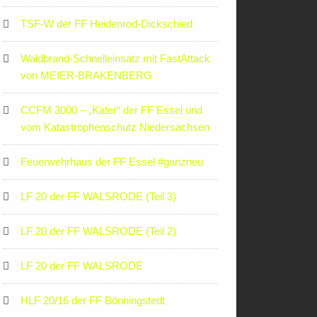
TSF-W der FF Heidenrod-Dickschied
Waldbrand-Schnelleinsatz mit FastAttack
von MEIER-BRAKENBERG
CCFM 3000 – „Kater“ der FF Essel und
vom Katastrophenschutz Niedersachsen
Feuerwehrhaus der FF Essel #ganzneu
LF 20 der FF WALSRODE (Teil 3)
LF 20 der FF WALSRODE (Teil 2)
LF 20 der FF WALSRODE
HLF 20/16 der FF Bönningstedt