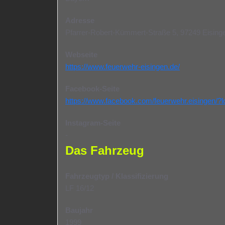
Adresse
Pfarrer-Robert-Kümmert-Straße 5, 97249 Eising
Webseite
https://www.feuerwehr-eisingen.de/
Facebook-Seite
https://www.facebook.com/feuerwehr.eisingen/
Instagram-Seite
-
Das Fahrzeug
Fahrzeugtyp / Klassifizierung
LF 16/12
Baujahr
1999