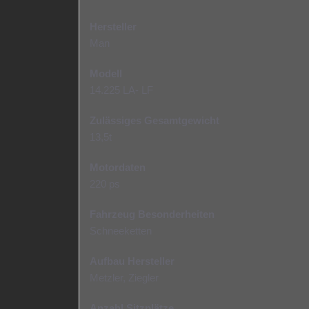
Hersteller
Man
Modell
14.225 LA- LF
Zulässiges Gesamtgewicht
13,5t
Motordaten
220 ps
Fahrzeug Besonderheiten
Schneeketten
Aufbau Hersteller
Metzler, Ziegler
Anzahl Sitzplätze