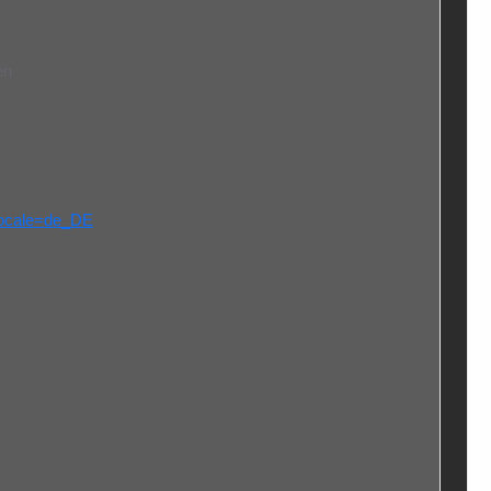
en
?locale=de_DE