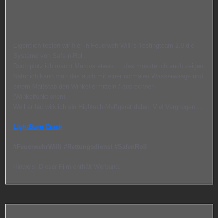
Eigentlich testen wir hier in FeuerwehrWilli’s Testingteam 2.0 die
Systeme von Safe-n-Roll.
Doch plötzlich macht Marcus etwas … das musste ich euch zeigen.
Natürlich kann man das auch mit einer normalen Wasserwaage und
einem Maßstab den Winkel ermitteln / ausrechnen
(Winkelfunktionen).
Weil er hat wirklich ein Hightech-Meßgerät dabei. Viel Vergnügen….
LightBurn Crack
#FeuerwehrWilli #Rettungsdienst #SafenRoll
Hinweis: Dieser Film enthält Werbung.