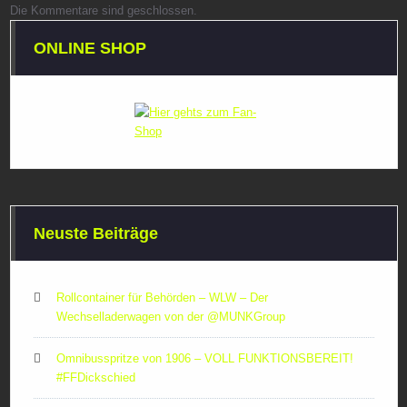
Die Kommentare sind geschlossen.
ONLINE SHOP
Neuste Beiträge
Rollcontainer für Behörden – WLW – Der
Wechselladerwagen von der ‪@MUNKGroup‬
Omnibusspritze von 1906 – VOLL FUNKTIONSBEREIT!
#FFDickschied