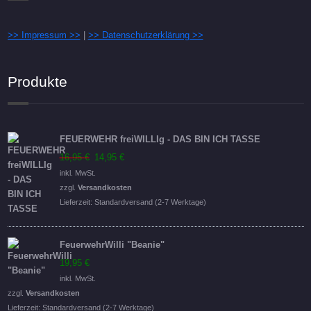
>> Impressum >>
|
>> Datenschutzerklärung >>
Produkte
FEUERWEHR freiWILLIg - DAS BIN ICH TASSE
Ursprünglicher
Aktueller
16,95
€
14,95
€
Preis
Preis
inkl. MwSt.
war:
ist:
zzgl.
Versandkosten
16,95 €
14,95 €.
Lieferzeit:
Standardversand (2-7 Werktage)
FeuerwehrWilli "Beanie"
19,95
€
inkl. MwSt.
zzgl.
Versandkosten
Lieferzeit:
Standardversand (2-7 Werktage)