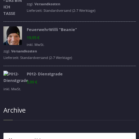
war:
ist:
zzgl.
Versandkosten
16,95 €
14,95 €.
Lieferzeit:
Standardversand (2-7 Werktage)
FeuerwehrWilli "Beanie"
19,95
€
inkl. MwSt.
zzgl.
Versandkosten
Lieferzeit:
Standardversand (2-7 Werktage)
P012- Dienstgrade
5,99
€
inkl. MwSt.
Archive
Archive