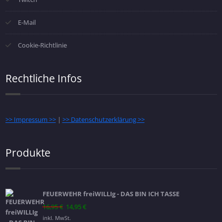
E-Mail
Cookie-Richtlinie
Rechtliche Infos
>> Impressum >>
|
>> Datenschutzerklärung >>
Produkte
FEUERWEHR freiWILLIg - DAS BIN ICH TASSE
Ursprünglicher
Aktueller
16,95
€
14,95
€
Preis
Preis
inkl. MwSt.