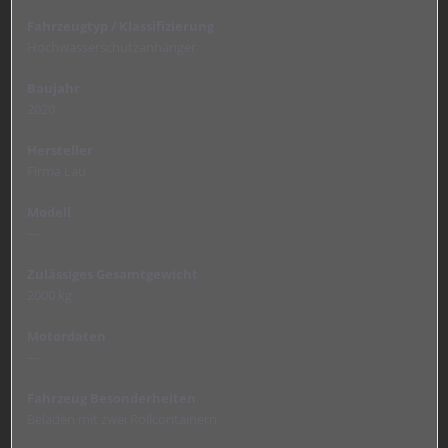
Fahrzeugtyp / Klassifizierung
Hochwasserschutzanhänger
Baujahr
2020
Hersteller
Firma Lau
Modell
---
Zulässiges Gesamtgewicht
2000 kg
Motordaten
---
Fahrzeug Besonderheiten
Beladen mit zwei Rollcontainern