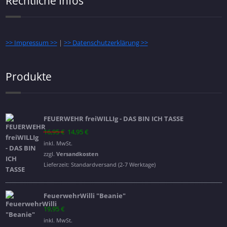
Rechtliche Infos
>> Impressum >>
|
>> Datenschutzerklärung >>
Produkte
FEUERWEHR freiWILLIg - DAS BIN ICH TASSE
Ursprünglicher
Aktueller
16,95
€
14,95
€
Preis
Preis
inkl. MwSt.
war:
ist:
zzgl.
Versandkosten
16,95 €
14,95 €.
Lieferzeit:
Standardversand (2-7 Werktage)
FeuerwehrWilli "Beanie"
19,95
€
inkl. MwSt.