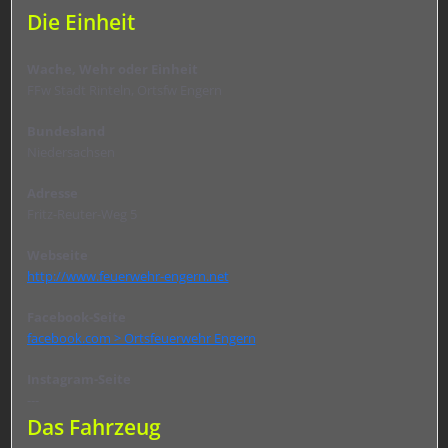
Die Einheit
Wache, Wehr oder Einheit
FFw Stadt Rinteln, Ortsfw Engern
Bundesland
Niedersachsen
Adresse
Fritz-Reuter-Weg 5
Webseite
http://www.feuerwehr-engern.net
Facebook-Seite
facebook.com > Ortsfeuerwehr Engern
Instagram-Seite
---
Das Fahrzeug