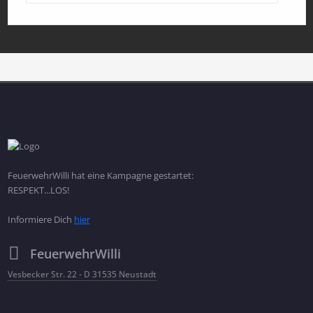
FeuerwehrWilli hat eine Kampagne gestartet:
RESPEKT...LOS!
Informiere Dich
hier
FeuerwehrWilli
Vesbecker Str. 22 - D 31535 Neustadt