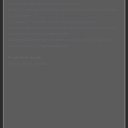
Dieser Anhänger und die Rollcontainer incl.
Beladung sind das Produkt des Arbeitskreises Hochwasserschutz
Stadt Rinteln
(Feuerwehr, THW, DRK, Polizei und Stadtverwaltung).
Dieser wurde von einem ehemaligen Bürgermeister nach einem
Weserhochwasser ins Leben gerufen.
Mittlerweile beschäftigt sich der Ausschuss auch mit den öfters
auftretenden Starkregenereignissen.
Eingereicht durch:
Thomas Reese, OrtsBM