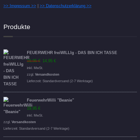
>> Impressum >>
|
>> Datenschutzerklärung >>
Produkte
FEUERWEHR freiWILLIg - DAS BIN ICH TASSE
Ursprünglicher
Aktueller
16,95
€
14,95
€
Preis
Preis
inkl. MwSt.
war:
ist:
zzgl.
Versandkosten
16,95 €
14,95 €.
Lieferzeit:
Standardversand (2-7 Werktage)
FeuerwehrWilli "Beanie"
19,95
€
inkl. MwSt.
zzgl.
Versandkosten
Lieferzeit:
Standardversand (2-7 Werktage)