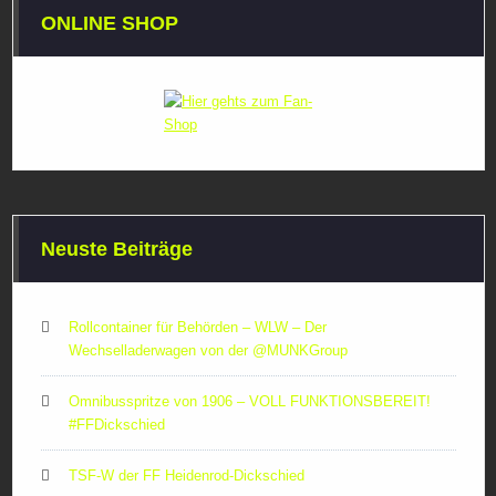
ONLINE SHOP
Neuste Beiträge
Rollcontainer für Behörden – WLW – Der
Wechselladerwagen von der ‪@MUNKGroup‬
Omnibusspritze von 1906 – VOLL FUNKTIONSBEREIT!
#FFDickschied
TSF-W der FF Heidenrod-Dickschied