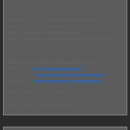
Wir befassen uns jetzt mit Wechsellader Fahrzeugen.
Hier von der FF Stadt Schwandorf.
Holger zeigt uns das Schätzchen der Wehr.
In dem folgenden Video wollen wir über die Gefahren der WLF
sprechen.
Seid gespannt….
Mehr von der Feuerwehr
Schwandorf gibt es hier:
Internetseite:
https://www.ffschwandorf.de/
Facebook:
https://www.facebook.com/feuerwehrsch..
.
Instagram:
https://www.instagram.com/feuerwehrsc..
.
#FeuerwehrWilli #Feuerwehr #Schwandorf
Hinweis: Dieser Film enthält Werbung.