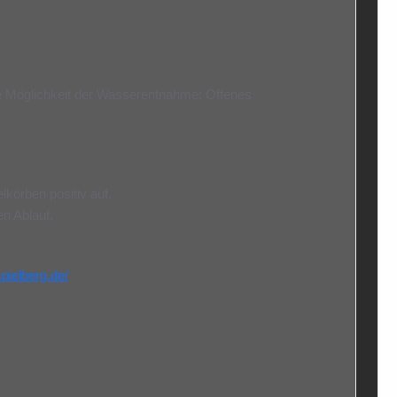
re Möglichkeit der Wasserentnahme: Offenes
lkörben positiv auf.
en Ablauf.
spielberg.de/