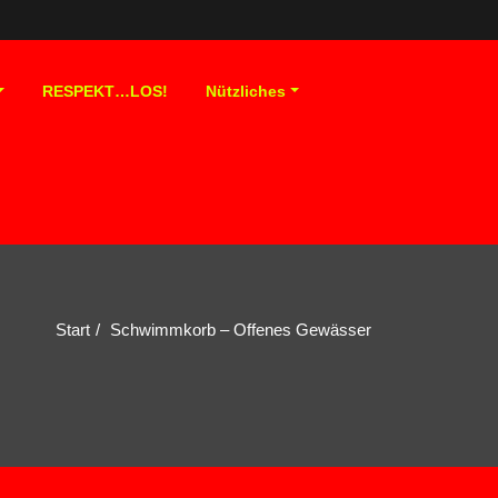
RESPEKT…LOS!
Nützliches
Start
Schwimmkorb – Offenes Gewässer