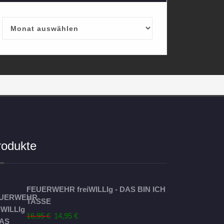
Archives
rodukte
FEUERWEHR freiWILLIg - DAS BIN ICH
TASSE
Ursprünglicher
Aktueller
16,95
€
14,95
€