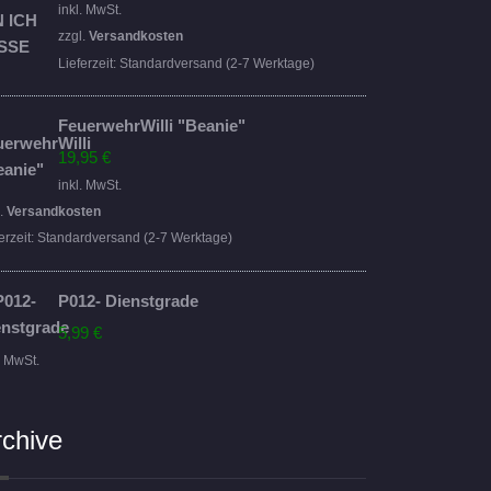
Preis
Preis
inkl. MwSt.
war:
ist:
zzgl.
Versandkosten
16,95 €
14,95 €.
Lieferzeit:
Standardversand (2-7 Werktage)
FeuerwehrWilli "Beanie"
19,95
€
inkl. MwSt.
l.
Versandkosten
erzeit:
Standardversand (2-7 Werktage)
P012- Dienstgrade
5,99
€
. MwSt.
rchive