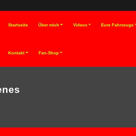
Startseite
Über mich
Videos
Eure Fahrzeuge
Kontakt
Fan-Shop
enes