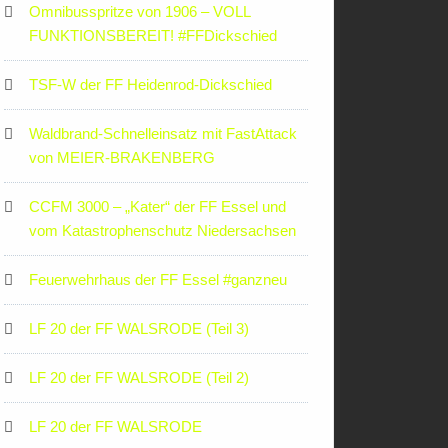
Omnibusspritze von 1906 – VOLL
FUNKTIONSBEREIT! #FFDickschied
TSF-W der FF Heidenrod-Dickschied
Waldbrand-Schnelleinsatz mit FastAttack
von MEIER-BRAKENBERG
CCFM 3000 – „Kater“ der FF Essel und
vom Katastrophenschutz Niedersachsen
Feuerwehrhaus der FF Essel #ganzneu
LF 20 der FF WALSRODE (Teil 3)
LF 20 der FF WALSRODE (Teil 2)
LF 20 der FF WALSRODE