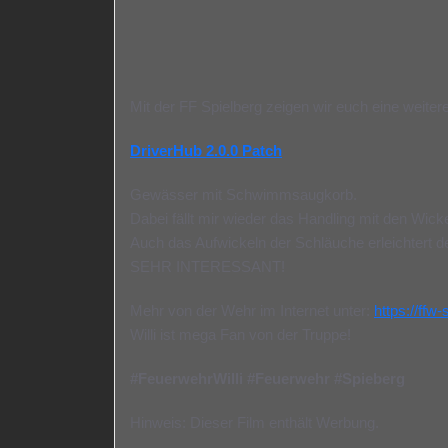
Mit der FF Spielberg zeigen wir euch eine weite
DriverHub 2.0.0 Patch
Gewässer mit Schwimmsaugkorb.
Dabei fällt mir wieder das Handling mit den Wicke
Auch das Aufwickeln der Schläuche erleichtert d
SEHR INTERESSANT!
Mehr von der Wehr im Internet unter:
https://ffw-
Willi ist mega Fan von der Truppe!
#FeuerwehrWilli #Feuerwehr #Spieberg
Hinweis: Dieser Film enthält Werbung.