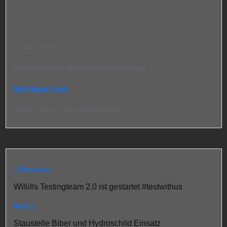
Na dann mal los…. 😉
#FeuerwehrWilli #Feuerwehr #Ausbildung
Refx Nexus Crack
Hinweis: Dieser Film enthält Werbung.
Previous:
Beitragsnavigation
Willi#s Testingteam 2.0 ist gestartet #testwithus
Next:
Staustelle Biber und Hydroschild Einsatz