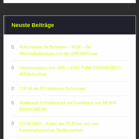
Neuste Beiträge
Rollcontainer für Behörden – WLW – Der
Wechselladerwagen von der ‪@MUNKGroup‬
Omnibusspritze von 1906 – VOLL FUNKTIONSBEREIT!
#FFDickschied
TSF-W der FF Heidenrod-Dickschied
Waldbrand-Schnelleinsatz mit FastAttack von MEIER-
BRAKENBERG
CCFM 3000 – „Kater“ der FF Essel und vom
Katastrophenschutz Niedersachsen