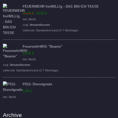
FEUERWEHR freiWILLIg - DAS BIN ICH TASSE
Ursprünglicher
Aktueller
16,95
€
14,95
€
Preis
Preis
inkl. MwSt.
war:
ist:
zzgl.
Versandkosten
16,95 €
14,95 €.
Lieferzeit:
Standardversand (2-7 Werktage)
FeuerwehrWilli "Beanie"
19,95
€
inkl. MwSt.
zzgl.
Versandkosten
Lieferzeit:
Standardversand (2-7 Werktage)
P012- Dienstgrade
5,99
€
inkl. MwSt.
Archive