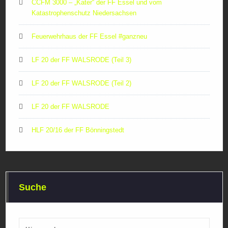
CCFM 3000 – „Kater“ der FF Essel und vom
Katastrophenschutz Niedersachsen
Feuerwehrhaus der FF Essel #ganzneu
LF 20 der FF WALSRODE (Teil 3)
LF 20 der FF WALSRODE (Teil 2)
LF 20 der FF WALSRODE
HLF 20/16 der FF Bönningstedt
Suche