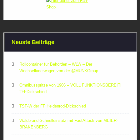
Neuste Beiträge
Rollcontainer für Behörden – WLW – Der
Wechselladerwagen von der ‪@MUNKGroup‬
Omnibusspritze von 1906 – VOLL FUNKTIONSBEREIT!
#FFDickschied
TSF-W der FF Heidenrod-Dickschied
Waldbrand-Schnelleinsatz mit FastAttack von MEIER-
BRAKENBERG