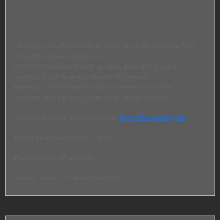
Ich gucke mir in Bayern bei der Feuerwehr in Spielberg ein TSA
(Tragkraftspritzen Anhänger) an.
Dieser TSA überrascht mich komplett, denn erst ist super
durchdacht, voll bepackt und voller Raffinessen.
Andreas (2. Kommandant) zeigt uns dieses Schätzchen.
Es folgen noch ein paar „Schmankerl“ aus der Wehr 😉
Mehr von der Wehr im Internet unter:
https://ffw-spielberg.de/
Willi ist mega Fan von der Truppe!
#FeuerwehrWilli #Feuerwehr
Hinweis: Dieser Film enthält Werbung.